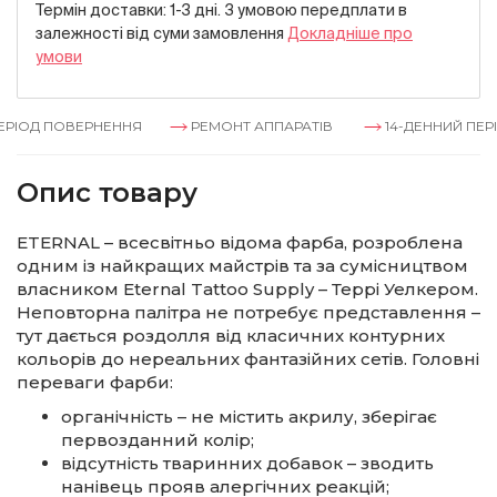
Термін доставки: 1-3 дні. З умовою передплати в
залежностi вiд суми замовлення
Докладнiше про
умови
РІОД ПОВЕРНЕННЯ
РЕМОНТ АППАРАТІВ
14-ДЕННИЙ ПЕРІ
Опис товару
ETERNAL – всесвітньо відома фарба, розроблена
одним із найкращих майстрів та за сумісництвом
власником Eternal Tattoo Supply – Террі Уелкером.
Неповторна палітра не потребує представлення –
тут дається роздолля від класичних контурних
кольорів до нереальних фантазійних сетів. Головні
переваги фарби:
органічність – не містить акрилу, зберігає
первозданний колір;
відсутність тваринних добавок – зводить
нанівець прояв алергічних реакцій;