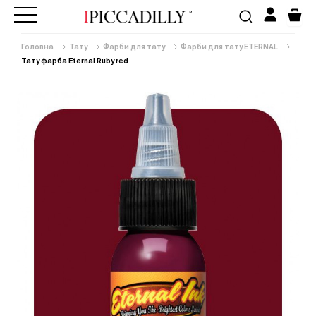
Головна
Тату
Фарби для тату
Фарби для тату ETERNAL
Тату фарба Eternal Ruby red