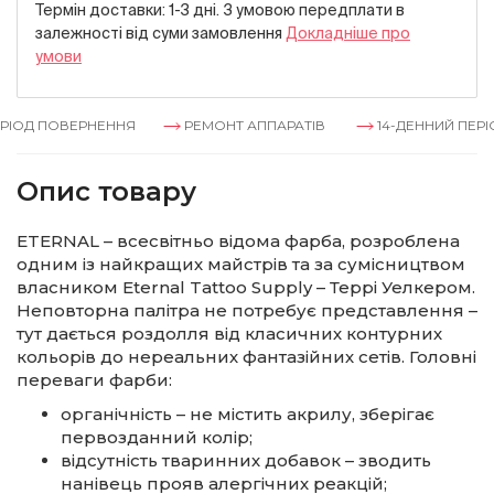
Термін доставки: 1-3 дні. З умовою передплати в
залежностi вiд суми замовлення
Докладнiше про
умови
РІОД ПОВЕРНЕННЯ
РЕМОНТ АППАРАТІВ
14-ДЕННИЙ ПЕРІ
Опис товару
ETERNAL – всесвітньо відома фарба, розроблена
одним із найкращих майстрів та за сумісництвом
власником Eternal Tattoo Supply – Террі Уелкером.
Неповторна палітра не потребує представлення –
тут дається роздолля від класичних контурних
кольорів до нереальних фантазійних сетів. Головні
переваги фарби:
органічність – не містить акрилу, зберігає
первозданний колір;
відсутність тваринних добавок – зводить
нанівець прояв алергічних реакцій;