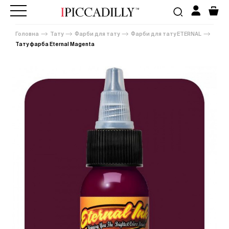
Головна
Тату
Фарби для тату
Фарби для тату ETERNAL
Тату фарба Eternal Magenta