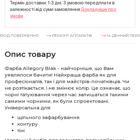
Термін доставки: 1-3 дні. З умовою передплати в
залежностi вiд суми замовлення
Докладнiше про
умови
ІОД ПОВЕРНЕННЯ
РЕМОНТ АППАРАТІВ
14-ДЕННИЙ ПЕРІО
Опис товару
Фарба Allegory Blak - найчорніше, що Вам
уявлялося бачити! Найкраща фарба як для
професіоналів, так і для майстрів-початківців. Чи
не розтікається, і не змінює колір. Це означає, що
чорні татуювання через час залишаться такими
самими чорними, як були спроектовані.
Універсальна для:
щільного зафарбування
контуру
тіні