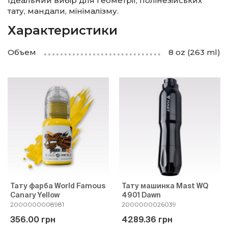
Ідеальний вибір для геометрії, полінезійських
тату, мандали, мінімалізму.
Характеристики
Объем
8 oz (263 ml)
Тату фарба World Famous
Тату машинка Mast WQ
Canary Yellow
4901 Dawn
2000000008981
2000000026039
356.00 грн
4289.36 грн