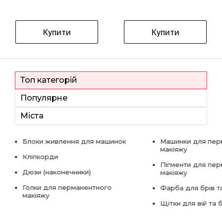
Купити
Купити
Топ категорій
Популярне
Міста
Блоки живлення для машинок
Машинки для пер
макіяжу
Кліпкорди
Пігменти для пе
Дюзи (наконечники)
макіяжу
Голки для перманентного
Фарба для брів та
макіяжу
Щітки для вій та 