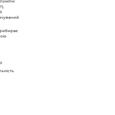
помітні
),
й
бачуваний
прибирає
шою
ії
льність