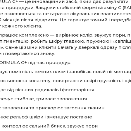
LA C+ — це інноваційний засіб, який дає результати, 
ля процедури. Завдяки стабільній формі вітаміну С (SAP
 окислюється та не втрачає лікувальних властивосте
 місяців після відкриття. Це гарантує точний і перед
у кожного клієнта.
працює комплексно — вирівнює колір, звужує пори, 
 пігментацію, робить шкіру гладкою, пружною і «світлі
. Саме ці зміни клієнти бачать у дзеркалі одразу після
 і повертаються знову.
FORMULA C+ під час процедур:
ує помітність темних плям і запобігає новій пігментац
ює волокна колагену, повертаючи шкірі пружність і щі
ає від вільних радикалів і фотостаріння
печує глибоке, тривале зволоження
є запалення та прискорює загоєння тканин
нює рельєф шкіри і зменшує постакне
, контролює сальний блиск, звужує пори