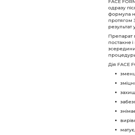
FACE FORMU
одразу піс
формула не
протягом 3
результат 
Препарат 
постакне і
зсередини»
процедури
Дія FACE 
зменш
зміцн
захищ
забез
зніма
вирів
матує