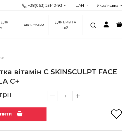
+38(063) 531-10-93
UAH
Українська
 ДЛЯ
ДЛЯ БРІВ ТА
АКСЕСУАРИ
ЖУ
ВІЙ
3371
тка вітамін C SKINSCULPT FACE
A C+
 грн
упити