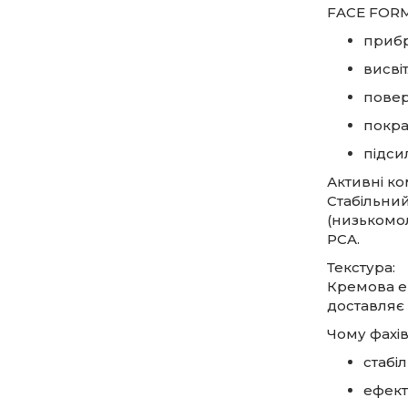
FACE FORM
прибр
висвіт
повер
покра
підси
Активні к
Стабільний
(низькомол
PCA.
Текстура:
Кремова ем
доставляє 
Чому фахі
стабі
ефект