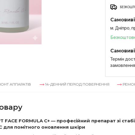
БЕЗКОШТО
Самовиві
м. Дніпро, 
Безкоштов
Самовиві
Термін дост
замовленн
РАТІВ
14-ДЕННИЙ ПЕРІОД ПОВЕРНЕННЯ
РЕМОНТ АППАРА
овару
T FACE FORMULA C+ — професійний препарат зі стаб
 С для помітного оновлення шкіри