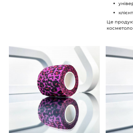
уніве
клієн
Це продукт
косметоло