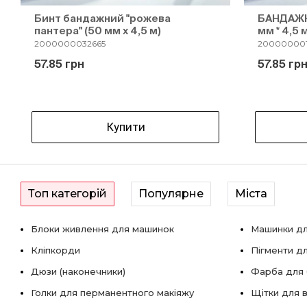
Бинт бандажний "рожева
БАНДАЖН
пантера" (50 мм х 4,5 м)
мм * 4,5 
2000000032665
200000001
57.85 грн
57.85 гр
Купити
Топ категорій
Популярне
Міста
Блоки живлення для машинок
Машинки дл
Кліпкорди
Пігменти д
Дюзи (наконечники)
Фарба для б
Голки для перманентного макіяжу
Щітки для в