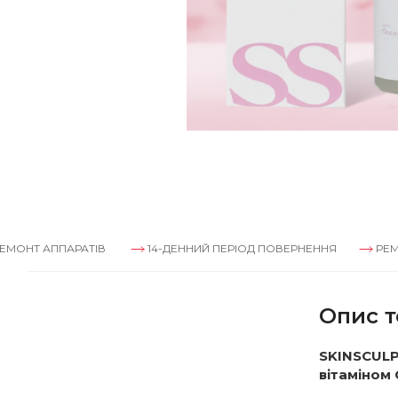
ПАРАТІВ
14-ДЕННИЙ ПЕРІОД ПОВЕРНЕННЯ
РЕМОНТ АППА
Опис т
SKINSCULP
вітаміном