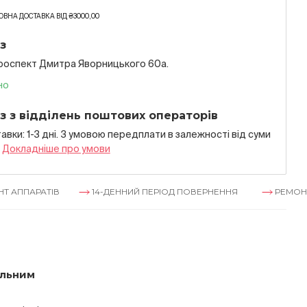
ВНА ДОСТАВКА ВІД ₴3000,00
з
проспект Дмитра Яворницького 60а.
но
з з відділень поштових операторів
авки: 1-3 дні. З умовою передплати в залежностi вiд суми
я
Докладнiше про умови
ТІВ
14-ДЕННИЙ ПЕРІОД ПОВЕРНЕННЯ
РЕМОНТ АППАРА
ільним