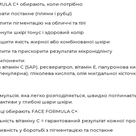
ULA C+ обирають, коли потрібно:
ати постакне (плями і рубці)
лити пігментацію на обличчі та тілі
нути шкірі тонус і здоровий колір
щити якість жирної або комбінованої шкіри
лити та прискорити результати мікронідлінгу
омпоненти:
 вітамін С (SAP), ресвератрол, вітамін Е, гіалуронова к
екулярна), гліколева кислота, олія мигдальної кісточк
ульсія, яка легко розподіляється, швидко поглинаєть
активи у глибокі шари шкіри.
вці обирають FACE FORMULA C+:
льність вітаміну С = гарантований результат кожної п
ивність у боротьбі з пігментацією та постакне