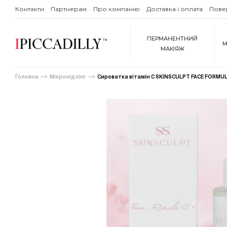
Контакти
Партнерам
Про компанію
Доставка і оплата
Пове
ПЕРМАНЕНТНИЙ
М
МАКІЯЖ
Головна
Мікронідлінг
Сироватка вітамін C SKINSCULPT FACE FORMU