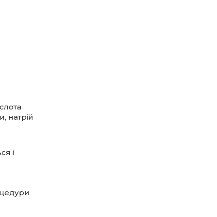
ислота
и, натрій
ся і
роцедури