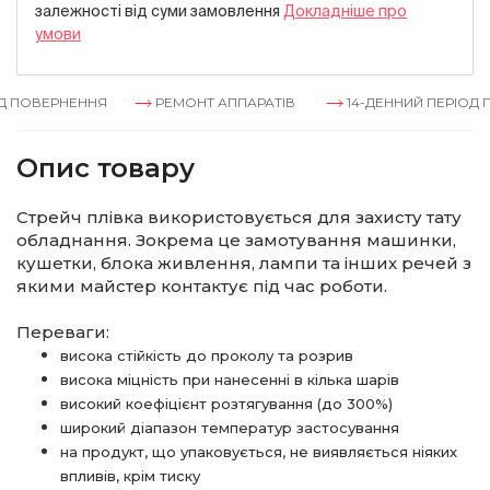
залежностi вiд суми замовлення
Докладнiше про
умови
 ПОВЕРНЕННЯ
РЕМОНТ АППАРАТІВ
14-ДЕННИЙ ПЕРІОД П
Опис товару
Стрейч плівка використовується для захисту тату
обладнання. Зокрема це замотування машинки,
кушетки, блока живлення, лампи та інших речей з
якими майстер контактує під час роботи.
Переваги:
висока стійкість до проколу та розрив
висока міцність при нанесенні в кілька шарів
високий коефіцієнт розтягування (до 300%)
широкий діапазон температур застосування
на продукт, що упаковується, не виявляється ніяких
впливів, крім тиску