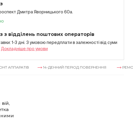
з
проспект Дмитра Яворницького 60а.
но
з з відділень поштових операторів
авки: 1-3 дні. З умовою передплати в залежностi вiд суми
я
Докладнiше про умови
АРАТІВ
14-ДЕННИЙ ПЕРІОД ПОВЕРНЕННЯ
РЕМОНТ АППА
вій,
етка
няними