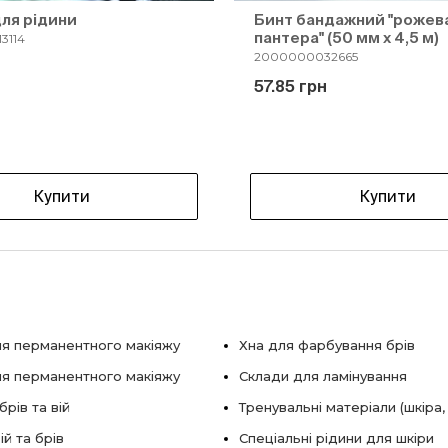
для рідини
Бинт бандажний "рожев
пантера" (50 мм х 4,5 м)
3114
2000000032665
57.85 грн
Купити
Купити
я перманентного макіяжу
Хна для фарбування брів
ля перманентного макіяжу
Склади для ламінування
рів та вій
Тренувальні матеріали (шкіра,
ій та брів
Спеціальні рідини для шкіри