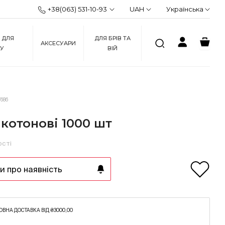
+38(063) 531-10-93
UAH
Українська
 ДЛЯ
ДЛЯ БРІВ ТА
АКСЕСУАРИ
ЖУ
ВІЙ
686
котонові 1000 шт
ості
 про наявність
ВНА ДОСТАВКА ВІД ₴3000,00