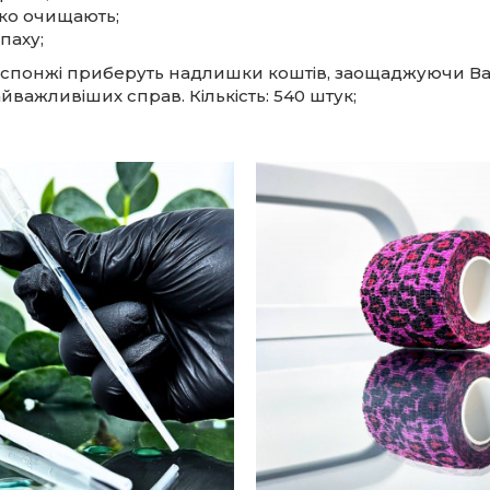
о очищають;
паху;
 спонжі приберуть надлишки коштів, заощаджуючи Ва
йважливіших справ. Кількість: 540 штук;