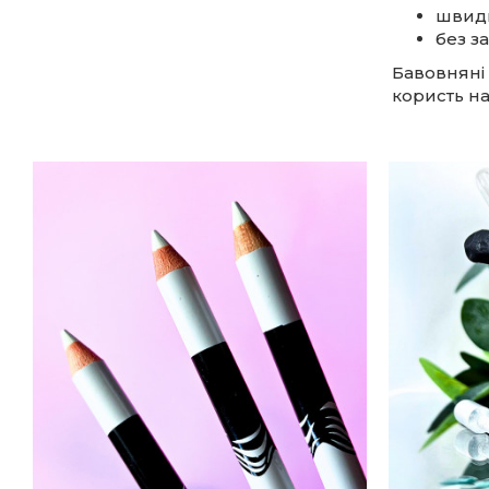
швидк
без за
Бавовняні
користь на