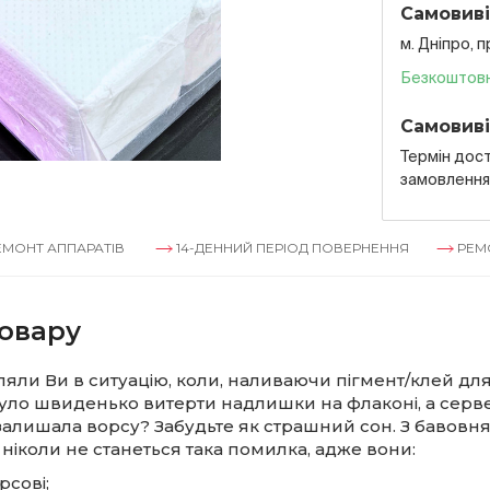
Самовиві
м. Дніпро, 
Безкоштов
Самовиві
Термін дост
замовленн
ППАРАТІВ
14-ДЕННИЙ ПЕРІОД ПОВЕРНЕННЯ
РЕМОНТ АПП
овару
яли Ви в ситуацію, коли, наливаючи пігмент/клей для 
було швиденько витерти надлишки на флаконі, а серв
залишала ворсу? Забудьте як страшний сон. З бавов
іколи не станеться така помилка, адже вони:
рсові;