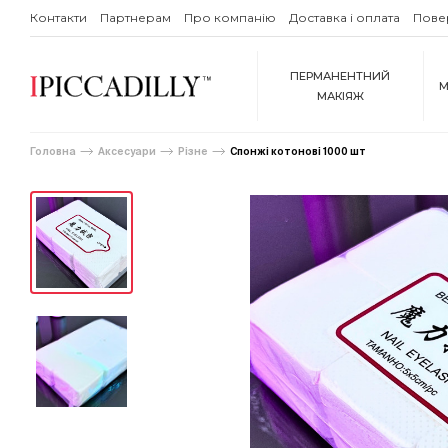
Контакти
Партнерам
Про компанію
Доставка і оплата
Пове
ПЕРМАНЕНТНИЙ
М
МАКІЯЖ
Головна
Аксесуари
Різне
Спонжі котонові 1000 шт