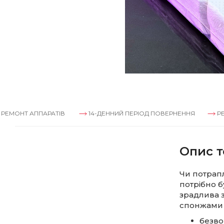
 АППАРАТІВ
14-ДЕННИЙ ПЕРІОД ПОВЕРНЕННЯ
РЕМОНТ А
Опис т
Чи потрапл
потрібно 
зрадлива 
спонжами н
безво