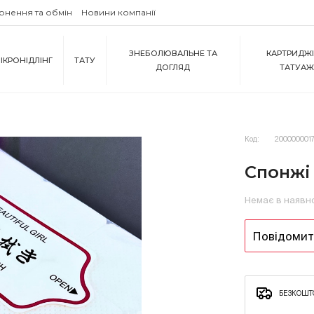
рнення та обмін
Новини компанії
ЗНЕБОЛЮВАЛЬНЕ ТА
КАРТРИДЖІ
ІКРОНІДЛІНГ
ТАТУ
ДОГЛЯД
ТАТУА
Код:
2000000017
Спонжі 
Немає в наявн
Повідомити
БЕЗКОШТО