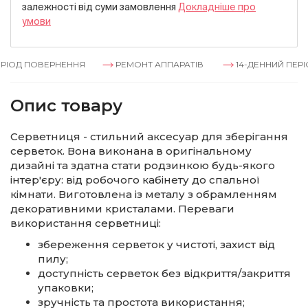
залежностi вiд суми замовлення
Докладнiше про
умови
ІОД ПОВЕРНЕННЯ
РЕМОНТ АППАРАТІВ
14-ДЕННИЙ ПЕРІО
Опис товару
Серветниця - стильний аксесуар для зберігання
серветок. Вона виконана в оригінальному
дизайні та здатна стати родзинкою будь-якого
інтер'єру: від робочого кабінету до спальної
кімнати. Виготовлена із металу з обрамленням
декоративними кристалами. Переваги
використання серветниці:
збереження серветок у чистоті, захист від
пилу;
доступність серветок без відкриття/закриття
упаковки;
зручність та простота використання;