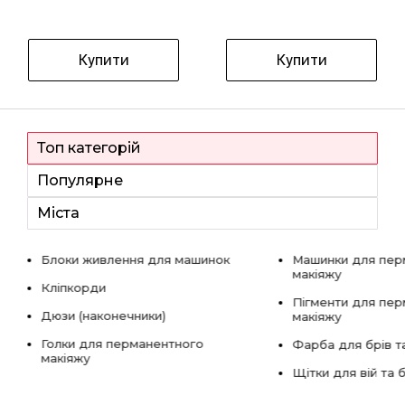
Купити
Купити
Топ категорій
Популярне
Міста
Блоки живлення для машинок
Машинки для пер
макіяжу
Кліпкорди
Пігменти для пе
Дюзи (наконечники)
макіяжу
Голки для перманентного
Фарба для брів та
макіяжу
Щітки для вій та 