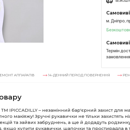
БЕЗКОШТО
Самовиві
м. Дніпро, 
Безкоштов
Самовиві
Термін дост
замовленн
ППАРАТІВ
14-ДЕННИЙ ПЕРІОД ПОВЕРНЕННЯ
РЕМОНТ АПП
овару
ТМ IPICCADILLY – незамінний бар'єрний захист для м
ого макіяжу! Зручні рукавички не тільки захистять н
фекцій та зайвих забруднень, а ще й додадуть родзинку
, якщо купити рукавички, шапочки та простирадла в 