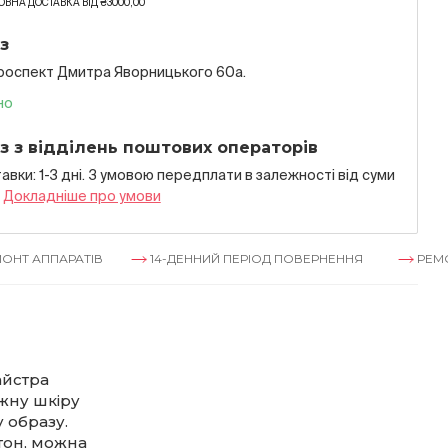
ВНА ДОСТАВКА ВІД ₴3000,00
з
проспект Дмитра Яворницького 60а.
но
з з відділень поштових операторів
авки: 1-3 дні. З умовою передплати в залежностi вiд суми
я
Докладнiше про умови
АРАТІВ
14-ДЕННИЙ ПЕРІОД ПОВЕРНЕННЯ
РЕМОНТ АПП
айстра
іжну шкіру
 образу.
тон, можна