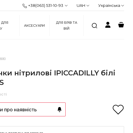
+38(063) 531-10-93
UAH
Українська
 ДЛЯ
ДЛЯ БРІВ ТА
АКСЕСУАРИ
ЖУ
ВІЙ
6930
ки нітрилові IPICCADILLY білі
S
ості
 про наявність