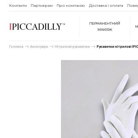
Контакти
Партнерам
Про компанію
Доставка і оплата
Пове
ПЕРМАНЕНТНИЙ
М
МАКІЯЖ
Головна
Аксесуари
Нітрилові рукавички
Рукавички нітрилові IPIC