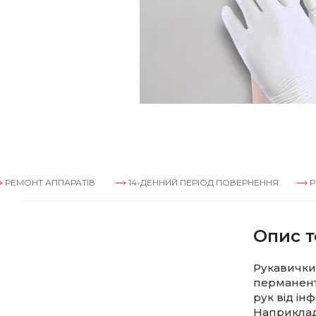
 АППАРАТІВ
14-ДЕННИЙ ПЕРІОД ПОВЕРНЕННЯ
РЕМОНТ А
Опис т
Рукавички 
перманентн
рук від ін
Наприклад