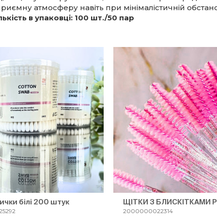
риємну атмосферу навіть при мінімалістичній обстано
лькість в упаковці: 100 шт./50 пар
ички білі 200 штук
ЩІТКИ З БЛИСКІТКАМИ P
5292
2000000022314