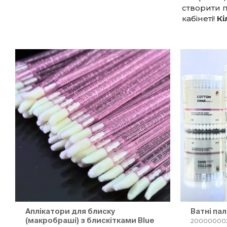
створити п
кабінеті!
Кі
Аплікатори для блиску
Ватні пал
(макробраші) з блискітками Blue
200000002