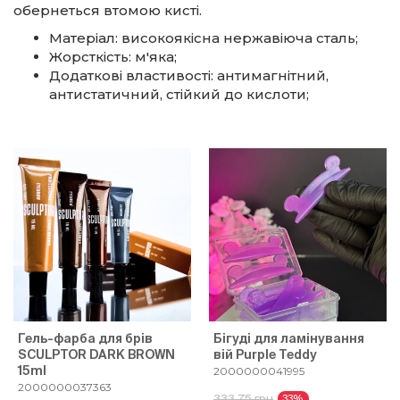
обернеться втомою кисті.
Матеріал: високоякісна нержавіюча сталь;
Жорсткість: м'яка;
Додаткові властивості: антимагнітний,
антистатичний, стійкий до кислоти;
Гель-фарба для брів
Бігуді для ламінування
SCULPTOR DARK BROWN
вій Purple Teddy
15ml
2000000041995
2000000037363
333.75 грн
33%