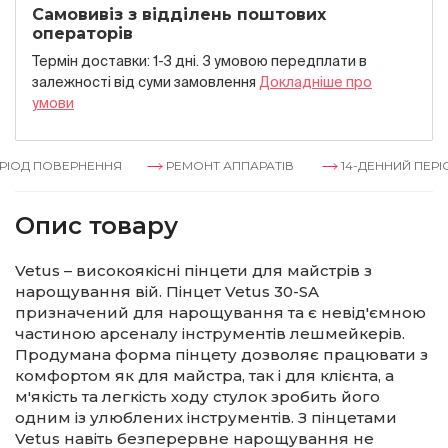
Самовивіз з відділень поштових
операторів
Термін доставки: 1-3 дні. З умовою передплати в
залежностi вiд суми замовлення
Докладнiше про
умови
ІОД ПОВЕРНЕННЯ
РЕМОНТ АППАРАТІВ
14-ДЕННИЙ ПЕРІО
Опис товару
Vetus – високоякісні пінцети для майстрів з
нарощування вій. Пінцет Vetus 30-SA
призначений для нарощування та є невід'ємною
частиною арсеналу інструментів лешмейкерів.
Продумана форма пінцету дозволяє працювати з
комфортом як для майстра, так і для клієнта, а
м'якість та легкість ходу стулок зробить його
одним із улюблених інструментів. З пінцетами
Vetus навіть безперервне нарощування не