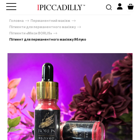
Головна
Перманентний макіяж
Пігменти для перманентного макіяжу
Пігменти «Мікси BORLIS»
Пігмент для перманентного макіяжу Яблуко