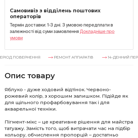
Самовивіз з відділень поштових
операторів
Термін доставки: 1-3 дні. З умовою передплати в
залежностi вiд суми замовлення
Докладнiше про
умови
РІОД ПОВЕРНЕННЯ
РЕМОНТ АППАРАТІВ
14-ДЕННИЙ ПЕРІ
Опис товару
Яблуко - дуже ходовий відтінок. Червоно-
рожевий колір, з хорошим залишком. Підійде як
для щільного профарбовування так і для
акварельної техніки.
Пігмент-мікс – це креативне рішення для майстра
татуажу. Замість того, щоб витрачати час на підбір
кольору, обчислення пропорцій – достатньо