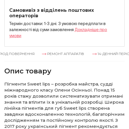
Самовивіз з відділень поштових
операторів
Термін доставки: 1-3 дні. З умовою передплати в
залежностi вiд суми замовлення
Докладнiше про
умови
ІОД ПОВЕРНЕННЯ
РЕМОНТ АППАРАТІВ
14-ДЕННИЙ ПЕРІО
Опис товару
Пігменти Sweet lips – розробка майстра, судді
міжнародного класу Олени Осінньої. Понад 15
років стажу дозволили систематизувати отримані
знання та втілити їх в унікальній розробці. Широка
лінійка пігментів для губ Sweet lips створена
завдяки вдосконаленню технологій, багаторічним
дослідженням та постійному контролю якості. З
2017 року український пігмент рекомендується