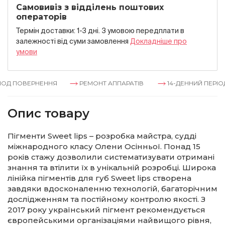
Самовивіз з відділень поштових
операторів
Термін доставки: 1-3 дні. З умовою передплати в
залежностi вiд суми замовлення
Докладнiше про
умови
ОД ПОВЕРНЕННЯ
РЕМОНТ АППАРАТІВ
14-ДЕННИЙ ПЕРІОД
Опис товару
Пігменти Sweet lips – розробка майстра, судді
міжнародного класу Олени Осінньої. Понад 15
років стажу дозволили систематизувати отримані
знання та втілити їх в унікальній розробці. Широка
лінійка пігментів для губ Sweet lips створена
завдяки вдосконаленню технологій, багаторічним
дослідженням та постійному контролю якості. З
2017 року український пігмент рекомендується
європейськими організаціями найвищого рівня,