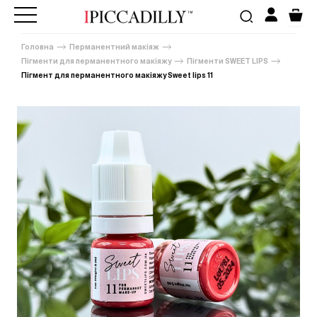
Головна
Перманентний макіяж
Пігменти для перманентного макіяжу
Пігменти SWEET LIPS
Пігмент для перманентного макіяжу Sweet lips 11