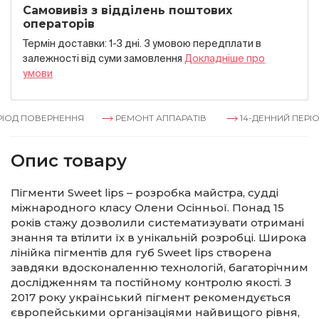
Самовивіз з відділень поштових
операторів
Термін доставки: 1-3 дні. З умовою передплати в
залежностi вiд суми замовлення
Докладнiше про
умови
ОД ПОВЕРНЕННЯ
РЕМОНТ АППАРАТІВ
14-ДЕННИЙ ПЕРІОД
Опис товару
Пігменти Sweet lips – розробка майстра, судді
міжнародного класу Олени Осінньої. Понад 15
років стажу дозволили систематизувати отримані
знання та втілити їх в унікальній розробці. Широка
лінійка пігментів для губ Sweet lips створена
завдяки вдосконаленню технологій, багаторічним
дослідженням та постійному контролю якості. З
2017 року український пігмент рекомендується
європейськими організаціями найвищого рівня,