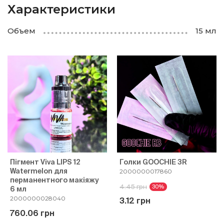
Характеристики
Объем
15 мл
Пігмент Viva LIPS 12
Голки GOOCHIE 3R
Watermelon для
2000000017860
перманентного макіяжу
4.45 грн
30%
6 мл
2000000028040
3.12 грн
760.06 грн