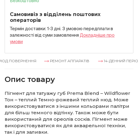
Безкоштовно
Самовивіз з відділень поштових
операторів
Термін доставки: 1-3 дні. З умовою передплати в
залежностi вiд суми замовлення
Докладнiше про
умови
ІОД ПОВЕРНЕННЯ
РЕМОНТ АППАРАТІВ
14-ДЕННИЙ ПЕРІО
Опис товару
Пігмент для татуажу губ Prema Blend – Wildflower
Тон – теплий Темно-рожевий теплий нюд. Може
використовуватися з іншими кольорами палітри
для більш темного відтінку. Також може бути
використаний для ореолів сосків. Пігмент може
використовуватися як для акварельної техніки,
так і для заливки.