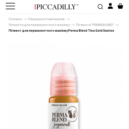
Головна
Перманентний макіяж
Пігменти для перманентного макіяжу
Пігменти "PERMABLEND"
Пігмент для перманентного макіяжу Perma Blend Tina Gold Sunrise