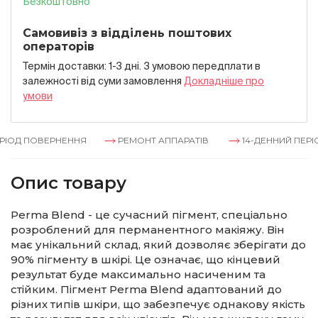
Безкоштовно
Самовивіз з відділень поштових
операторів
Термін доставки: 1-3 дні. З умовою передплати в
залежностi вiд суми замовлення
Докладнiше про
умови
ІОД ПОВЕРНЕННЯ
РЕМОНТ АППАРАТІВ
14-ДЕННИЙ ПЕРІО
Опис товару
Perma Blend - це сучасний пігмент, спеціально
розроблений для перманентного макіяжу. Він
має унікальний склад, який дозволяє зберігати до
90% пігменту в шкірі. Це означає, що кінцевий
результат буде максимально насиченим та
стійким. Пігмент Perma Blend адаптований до
різних типів шкіри, що забезпечує однакову якість