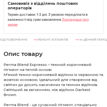
Самовивіз з відділень поштових
операторів
Термін доставки: 1-3 дні. З умовою передплати в
залежностi вiд суми замовлення
Докладнiше про
умови
ОД ПОВЕРНЕННЯ
РЕМОНТ АППАРАТІВ
14-ДЕННИЙ ПЕРІОД
Опис товару
Perma Blend Espresso – темний коричневий
пігмент на теплій основі.
М'який темно-коричневий відтінок із червоною та
жовтою основою. Ідеальний для створення від
світлих до досить насичених та темних відтінків.
Світліший за загоєнням, ніж відтінок Darkest
Brown.
Perma Blend - це сучасний пігмент, спеціально