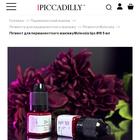
Головна
Перманентний макіяж
Пігменти для перманентного макіяжу
Пігменти Molecula
Пігмент для перманентного макіяжу Molecula lips #18 5 мл