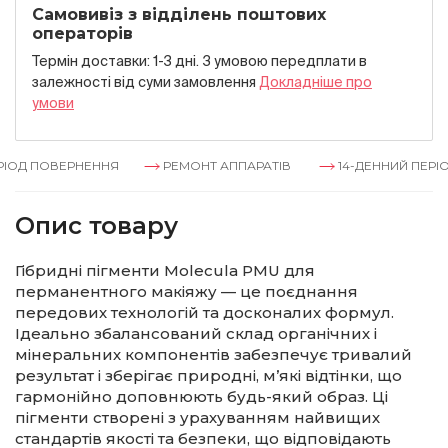
Самовивіз з відділень поштових
операторів
Термін доставки: 1-3 дні. З умовою передплати в
залежностi вiд суми замовлення
Докладнiше про
умови
ОД ПОВЕРНЕННЯ
РЕМОНТ АППАРАТІВ
14-ДЕННИЙ ПЕРІОД
Опис товару
Гібридні пігменти Molecula PMU для
перманентного макіяжу — це поєднання
передових технологій та досконалих формул.
Ідеально збалансований склад органічних і
мінеральних компонентів забезпечує тривалий
результат і зберігає природні, м’які відтінки, що
гармонійно доповнюють будь-який образ. Ці
пігменти створені з урахуванням найвищих
стандартів якості та безпеки, що відповідають