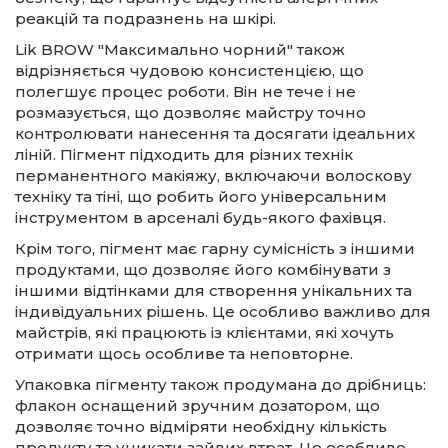
реакцій та подразнень на шкірі.
Lik BROW "Максимально чорний" також
відрізняється чудовою консистенцією, що
полегшує процес роботи. Він не тече і не
розмазується, що дозволяє майстру точно
контролювати нанесення та досягати ідеальних
ліній. Пігмент підходить для різних технік
перманентного макіяжу, включаючи волоскову
техніку та тіні, що робить його універсальним
інструментом в арсеналі будь-якого фахівця.
Крім того, пігмент має гарну сумісність з іншими
продуктами, що дозволяє його комбінувати з
іншими відтінками для створення унікальних та
індивідуальних рішень. Це особливо важливо для
майстрів, які працюють із клієнтами, які хочуть
отримати щось особливе та неповторне.
Упаковка пігменту також продумана до дрібниць:
флакон оснащений зручним дозатором, що
дозволяє точно відміряти необхідну кількість
продукту та уникати зайвих втрат. Це особливо