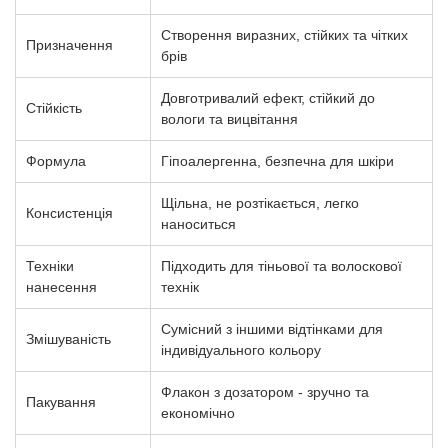
Створення виразних, стійких та чітких
Призначення
брів
Довготривалий ефект, стійкий до
Стійкість
вологи та вицвітання
Формула
Гіпоалергенна, безпечна для шкіри
Щільна, не розтікається, легко
Консистенція
наноситься
Техніки
Підходить для тіньової та волоскової
нанесення
технік
Сумісний з іншими відтінками для
Змішуваність
індивідуального кольору
Флакон з дозатором - зручно та
Пакування
економічно