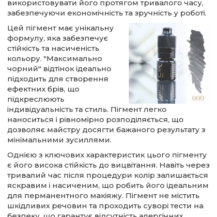
використовувати його протягом тривалого часу,
забезпечуючи економічність та зручність у роботі.
Цей пігмент має унікальну
формулу, яка забезпечує
стійкість та насиченість
кольору. "Максимально
чорний" відтінок ідеально
підходить для створення
ефектних брів, що
підкреслюють
індивідуальність та стиль. Пігмент легко
наноситься і рівномірно розподіляється, що
дозволяє майстру досягти бажаного результату з
мінімальними зусиллями.
Однією з ключових характеристик цього пігменту
є його висока стійкість до вицвітання. Навіть через
тривалий час після процедури колір залишається
яскравим і насиченим, що робить його ідеальним
для перманентного макіяжу. Пігмент не містить
шкідливих речовин та проходить суворі тести на
безпеку, що гарантує відсутність алергічних