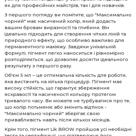
як для професійних майстрів, так і для новачків.
З першого погляду ви помітите, що "Максимально
чорний" має насичений колір, який додасть
вашим бровам виразності та глибини. Він
ідеально підходить для створення чітких ліній та
природного ефекту, що особливо важливо для
перманентного макіяжу. Завдяки унікальній
формулі, пігмент легко наноситься і рівномірно
розподіляється, що дозволяє досягти ідеального
результату з першого разу.
Об'єм 5 мл – це оптимальна кількість для роботи,
яка вистачить на кілька процедур. Пігмент має
високу стійкість, що гарантує збереження
яскравості та насиченості кольору протягом
тривалого часу. Ви можете не турбуватися про те,
що колір потьмяніє або змінить відтінок -
"Максимально чорний" зберігає свою
привабливість навіть після кількох місяців.
Крім того, пігмент Lik BROW пройшов усі необхідні
тести та сертифікації, що підтверджує його