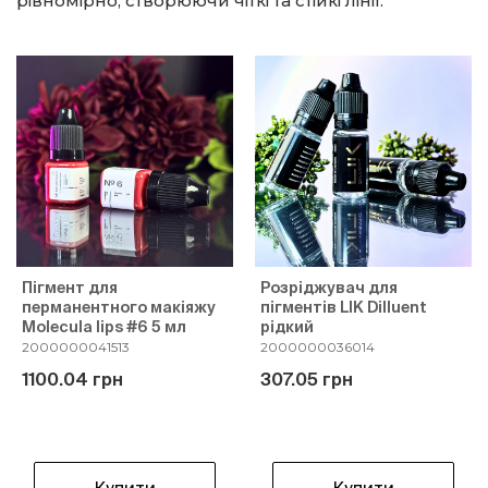
рівномірно, створюючи чіткі та стійкі лінії.
Пігмент для
Розріджувач для
перманентного макіяжу
пігментів LIK Dilluent
Molecula lips #6 5 мл
рідкий
2000000041513
2000000036014
1100.04 грн
307.05 грн
Купити
Купити