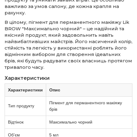
важливо за умов салону, де кожна крапля на
рахунку.
В цілому, пігмент для перманентного макіяжу Lik
BROW "Максимально чорний" – це надійний та
якісний продукт, який задовольнить навіть
найвибагливіших майстрів. Його насичений колір,
стійкість та легкість у використанні роблять його
відмінним вибором для створення ідеальних
брів, які будуть радувати своїх власниць протягом
тривалого часу.
Характеристики
Характеристики
Опис
Пігмент для перманентного макіяжу
Тип продукту
брів
Відтінок
Максимально чорний
Обʼєм
5 мл