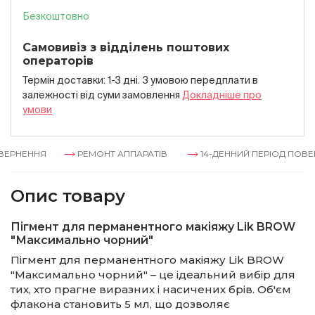
Безкоштовно
Самовивіз з відділень поштових
операторів
Термін доставки: 1-3 дні. З умовою передплати в
залежностi вiд суми замовлення
Докладнiше про
умови
НЕННЯ
РЕМОНТ АППАРАТІВ
14-ДЕННИЙ ПЕРІОД ПОВЕРНЕ
Опис товару
Пігмент для перманентного макіяжу Lik BROW
"Максимально чорний"
Пігмент для перманентного макіяжу Lik BROW
"Максимально чорний" – це ідеальний вибір для
тих, хто прагне виразних і насичених брів. Об'єм
флакона становить 5 мл, що дозволяє