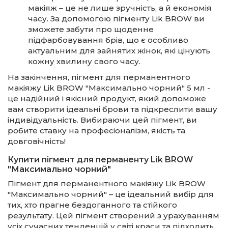
макіяж – це не лише зручність, а й економія
часу. За допомогою пігменту Lik BROW ви
зможете забути про щоденне
підфарбовування брів, що є особливо
актуальним для зайнятих жінок, які цінують
кожну хвилину свого часу.
На закінчення, пігмент для перманентного
макіяжу Lik BROW "Максимально чорний" 5 мл -
це надійний і якісний продукт, який допоможе
вам створити ідеальні брови та підкреслити вашу
індивідуальність. Вибираючи цей пігмент, ви
робите ставку на професіоналізм, якість та
довговічність!
Купити пігмент для перманенту Lik BROW
"Максимально чорний"
Пігмент для перманентного макіяжу Lik BROW
"Максимально чорний" – це ідеальний вибір для
тих, хто прагне бездоганного та стійкого
результату. Цей пігмент створений з урахуванням
усіх сучасних тенденцій у світі краси та підходить