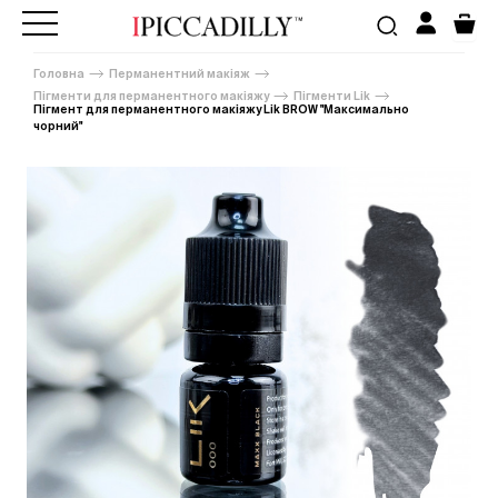
Головна
Перманентний макіяж
Пігменти для перманентного макіяжу
Пігменти Lik
Пігмент для перманентного макіяжу Lik BROW "Максимально
чорний"