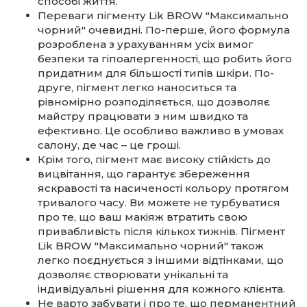
способі життя.
Переваги пігменту Lik BROW "Максимально
чорний" очевидні. По-перше, його формула
розроблена з урахуванням усіх вимог
безпеки та гіпоалергенності, що робить його
придатним для більшості типів шкіри. По-
друге, пігмент легко наноситься та
рівномірно розподіляється, що дозволяє
майстру працювати з ним швидко та
ефективно. Це особливо важливо в умовах
салону, де час – це гроші.
Крім того, пігмент має високу стійкість до
вицвітання, що гарантує збереження
яскравості та насиченості кольору протягом
тривалого часу. Ви можете не турбуватися
про те, що ваш макіяж втратить свою
привабливість після кількох тижнів. Пігмент
Lik BROW "Максимально чорний" також
легко поєднується з іншими відтінками, що
дозволяє створювати унікальні та
індивідуальні рішення для кожного клієнта.
Не варто забувати і про те, що перманентний