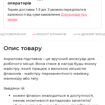
операторів
Термін доставки: 1-3 дні. З умовою передплати в
залежностi вiд суми замовлення
Докладнiше про
умови
ОД ПОВЕРНЕННЯ
РЕМОНТ АППАРАТІВ
14-ДЕННИЙ ПЕРІОД
Опис товару
Акрилова підставка – це зручний аксесуар для
робочого місця. Вона стане в нагоді будь-якому
майстру, який працює з великою кількістю
флаконів - майстру перманентного макіяжу,
манікюру або тату.
Завдяки їй:
кожен флакон знаходиться в доступності,
немає можливості випадково зачепити/