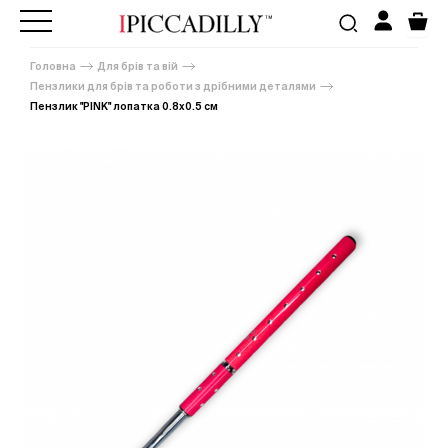
Головна
Для брів та вій
Пензлики для брів та роботи з дрібними деталями
Пензлик "PINK" лопатка 0.8х0.5 см