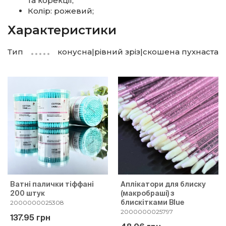
та корекції;
Колір: рожевий;
Характеристики
Тип
конусна|рівний зріз|скошена пухнаста
Ватні палички тіффані
Аплікатори для блиску
200 штук
(макробраші) з
блискітками Blue
2000000025308
2000000025797
137.95 грн