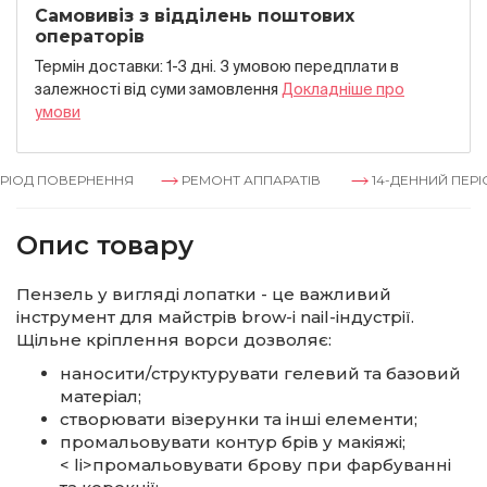
Самовивіз з відділень поштових
операторів
Термін доставки: 1-3 дні. З умовою передплати в
залежностi вiд суми замовлення
Докладнiше про
умови
РІОД ПОВЕРНЕННЯ
РЕМОНТ АППАРАТІВ
14-ДЕННИЙ ПЕРІ
Опис товару
Пензель у вигляді лопатки - це важливий
інструмент для майстрів brow-і nail-індустрії.
Щільне кріплення ворси дозволяє:
наносити/структурувати гелевий та базовий
матеріал;
створювати візерунки та інші елементи;
промальовувати контур брів у макіяжі;
< li>промальовувати брову при фарбуванні