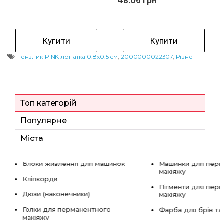
48.06 грн
Купити
Купити
Пензлик PINK лопатка 0.8х0.5 см
,
2000000022307
,
Різне
Топ категорій
Популярне
Міста
Блоки живлення для машинок
Машинки для пер
макіяжу
Кліпкорди
Пігменти для пе
Дюзи (наконечники)
макіяжу
Голки для перманентного
Фарба для брів та
макіяжу