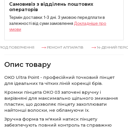
Самовивіз з відділень поштових
операторів
Термін доставки: 1-3 дні. З умовою передплати в
залежностi вiд суми замовлення
Докладнiше про
умови
ІОД ПОВЕРНЕННЯ
РЕМОНТ АППАРАТІВ
14-ДЕННИЙ ПЕРІО
Опис товару
OKO Ultra Point - професійний точковий пінцет
для ідеальних та чітких ліній корекції брів.
Кромки пінцета ОКО 03 заточені вручну і
вирівняні для максимально щільного змикання
пластин, що дозволяє пінцету захоплювати
найтонші волоски, не обламуючи їх.
Зручна форма та м'який натиск пінцету
забезпечують повний контроль та справжню