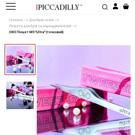
Головна
Для брів та вій
Пінцети для брів та нарощування вій
ОКО Пінцет №3 "Ultra" (точковий)