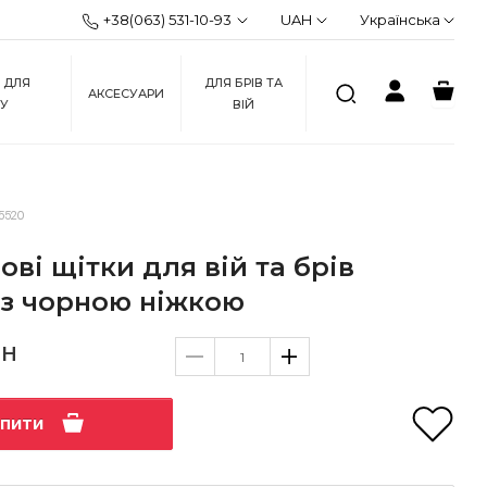
+38(063) 531-10-93
UAH
Українська
 ДЛЯ
ДЛЯ БРІВ ТА
АКСЕСУАРИ
ЖУ
ВІЙ
5520
ві щітки для вій та брів
 з чорною ніжкою
рн
упити