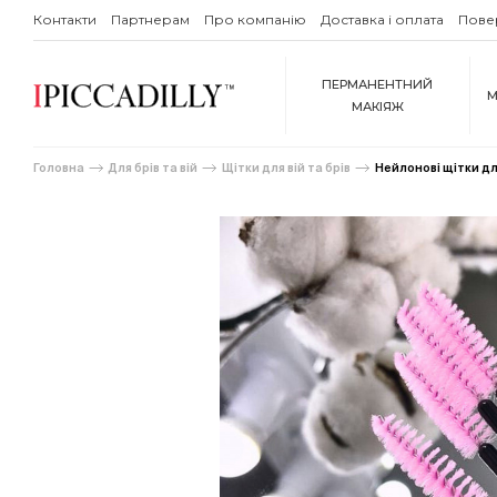
Контакти
Партнерам
Про компанію
Доставка і оплата
Пове
ПЕРМАНЕНТНИЙ
М
МАКІЯЖ
Головна
Для брів та вій
Щітки для вій та брів
Нейлонові щітки дл