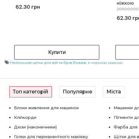
ніжкою
62.30 грн
200000003
62.30 гр
Купити
Нейлонові щітки для вій та брів Рожеві з чорною ніжкою
Топ категорій
Популярне
Міста
Блоки живлення для машинок
Машинки дл
Кліпкорди
Пігменти д
Дюзи (наконечники)
Фарба для б
Голки для перманентного макіяжу
Щітки для в