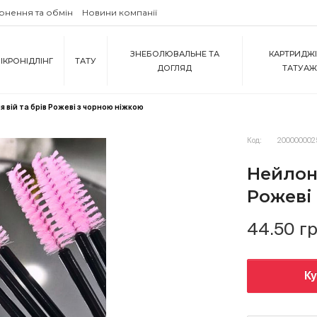
рнення та обмін
Новини компанії
ЗНЕБОЛЮВАЛЬНЕ ТА
КАРТРИДЖІ
ІКРОНІДЛІНГ
ТАТУ
ДОГЛЯД
ТАТУА
я вій та брів Рожеві з чорною ніжкою
Код:
200000002
Нейлоно
Рожеві
44.50 г
К