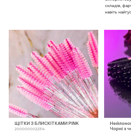
складів, фар
навіть найгу
ЩІТКИ З БЛИСКІТКАМИ PINK
Нейлонові
Чорні з 
2000000022314