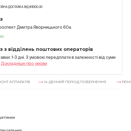
ВНА ДОСТАВКА ВІД ₴3000,00
з
проспект Дмитра Яворницького 60а.
но
з з відділень поштових операторів
авки: 1-3 дні. З умовою передплати в залежностi вiд суми
я
Докладнiше про умови
АРАТІВ
14-ДЕННИЙ ПЕРІОД ПОВЕРНЕННЯ
РЕМОНТ АППА
 щетинки
пеціальних