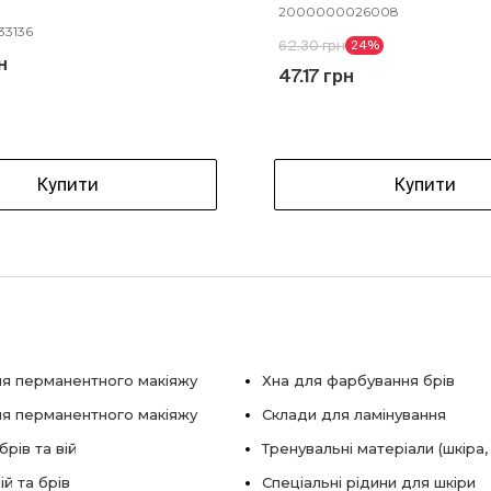
2000000026008
3136
62.30 грн
24%
н
47.17 грн
Купити
Купити
я перманентного макіяжу
Хна для фарбування брів
ля перманентного макіяжу
Склади для ламінування
рів та вій
Тренувальні матеріали (шкіра,
ій та брів
Спеціальні рідини для шкіри