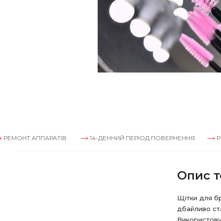
 АППАРАТІВ
14-ДЕННИЙ ПЕРІОД ПОВЕРНЕННЯ
РЕМОНТ А
Опис т
Щітки для бр
дбайливо ста
Використову