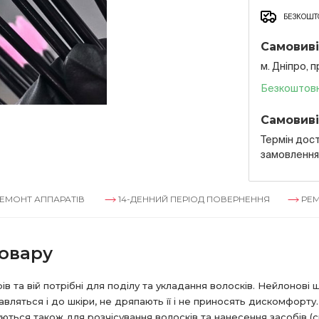
БЕЗКОШТО
Самовиві
м. Дніпро, 
Безкоштов
Самовиві
Термін дост
замовленн
ППАРАТІВ
14-ДЕННИЙ ПЕРІОД ПОВЕРНЕННЯ
РЕМОНТ АПП
овару
ів та вій потрібні для поділу та укладання волосків. Нейлонові
вляться і до шкіри, не дряпають її і не приносять дискомфорту.
ються також для розчісування волосків та нанесення засобів (с