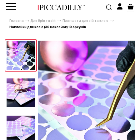
Головна
Для брів та вій
Планшети для вій та клею
Наклейки для клею (30 наклейок) 10 аркушів