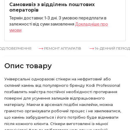
Самовивіз з відділень поштових
операторів
Термін доставки: 1-3 дні. З умовою передплати в
залежностi вiд суми замовлення
Докладнiше про
умови
Д ПОВЕРНЕННЯ
РЕМОНТ АППАРАТІВ
14-ДЕННИЙ ПЕРІОД 
Опис товару
Універсальні одноразові стікери на нефритовий або
скляний камінь від популярного бренду Kodi Professional
позбавлять майстра постійної необхідності протирання
поверхні для усунення залишків відпрацьованого
матеріалу. Маючи в арсеналі подібні наклейки, можна
грамотно організувати робочий процес і не хвилюватися,
що камінь забрудниться і його потрібно буде відмивати
після кожного клієнта. Стікери виготовлені із міцної