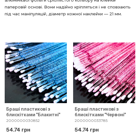
алюмінієвої фольги сріблястого кольору на клейкій
паперовій основі. Вони надійно кріпляться і не сповзають
під час маніпуляцій, діаметр кожної наклейки — 21 мм.
Браші пластикові з
Браші пластикові з
блискітками "Блакитні"
блискітками "Червоні"
2000000030852
2000000033785
54.74 грн
54.74 грн