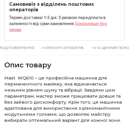
Самовивіз з відділень поштових
операторів
Термін доставки: 1-3 дні. З умовою передплати в
залежностi вiд суми замовлення
Докладнiше про
умови
ІОД ПОВЕРНЕННЯ
РЕМОНТ АППАРАТІВ
14-ДЕННИЙ ПЕРІО
Опис товару
Mast WQ610 – це професійна машинка для
перманентного макіяжу, яка відзначається
низьким рівнем шуму та вібрації. Завдяки цим
параметрам, мастер зможе працювати довше та
без зайвого дискомфорту. Крім того, ця машинка
адаптована для використання з різноманітними
модульними голками, що дозволяє майстру
вибирати оптимальний варіант для кожної зони.