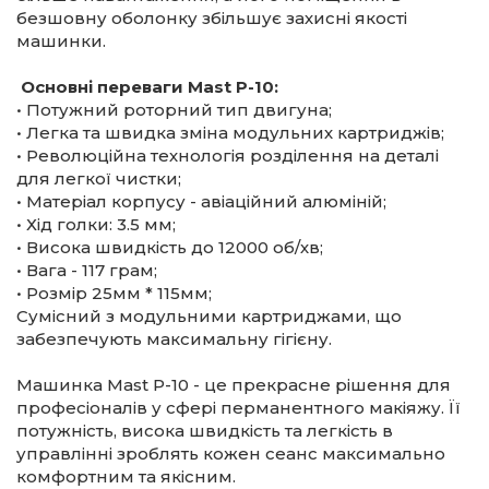
безшовну оболонку збільшує захисні якості
машинки.
Основні переваги Mast P-10:
• Потужний роторний тип двигуна;
• Легка та швидка зміна модульних картриджів;
• Революційна технологія розділення на деталі
для легкої чистки;
• Матеріал корпусу - авіаційний алюміній;
• Хід голки: 3.5 мм;
• Висока швидкість до 12000 об/хв;
• Вага - 117 грам;
• Розмір 25мм * 115мм;
Сумісний з модульними картриджами, що
забезпечують максимальну гігієну.
Машинка Mast P-10 - це прекрасне рішення для
професіоналів у сфері перманентного макіяжу. Її
потужність, висока швидкість та легкість в
управлінні зроблять кожен сеанс максимально
комфортним та якісним.