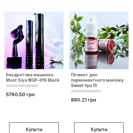
Бездротова машинка
Пігмент для
Mast Siya WQP-019 Black
перманентного макіяжу
Sweet lips 15
2000000029450
2000000024141
5740.50 грн
880.21 грн
Купити
Купити