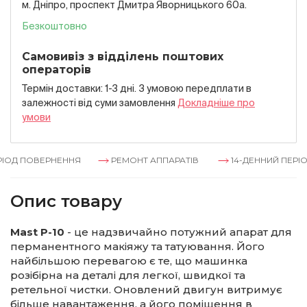
м. Дніпро, проспект Дмитра Яворницького 60а.
Безкоштовно
Самовивіз з відділень поштових
операторів
Термін доставки: 1-3 дні. З умовою передплати в
залежностi вiд суми замовлення
Докладнiше про
умови
ОД ПОВЕРНЕННЯ
РЕМОНТ АППАРАТІВ
14-ДЕННИЙ ПЕРІОД
Опис товару
Mast P-10
- це надзвичайно потужний апарат для
перманентного макіяжу та татуювання. Його
найбільшою перевагою є те, що машинка
розібірна на деталі для легкої, швидкої та
ретельної чистки. Оновлений двигун витримує
більше навантаження, а його поміщення в