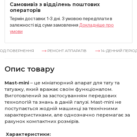
Самовивіз з відділень поштових
операторів
Термін доставки: 1-3 дні. З умовою передплати в
залежностi вiд суми замовлення
Докладнiше про
умови
ОД ПОВЕРНЕННЯ
РЕМОНТ АППАРАТІВ
14-ДЕННИЙ ПЕРІОД
Опис товару
Mast-mini
– це мініатюрний апарат для тату та
татуажу, який вражає своїм функціоналом.
Виготовлений за застосуванням передових
технологій та знань в даній галузі. Mast-mini не
поступається жодній машинці за технічними
характеристиками, але однозначно перемагає за
рахунок компактних розмірів.
Характеристики: