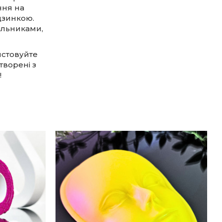
ння на
дзинкою.
альниками,
истовуйте
творені з
!