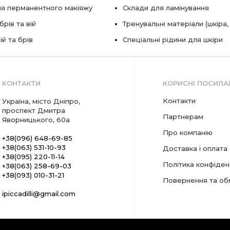
ля перманентного макіяжу
Склади для ламінування
рів та вій
Тренувальні матеріали (шкіра,
ій та брів
Спеціальні рідини для шкіри
КОНТАКТИ
КОРИСНІ ПОСИЛА
Контакти
Україна, місто Дніпро,
проспект Дмитра
Партнерам
Яворницького, 60а
Про компанію
+38(096) 648-69-85
+38(063) 531-10-93
Доставка і оплата
+38(095) 220-11-14
Політика конфіден
+38(063) 258-69-03
+38(093) 010-31-21
Повернення та об
ipiccadilli@gmail.com