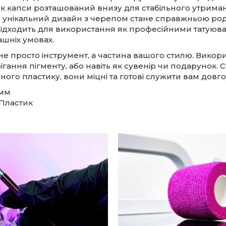
 капси розташований внизу для стабільного утрима
 а унікальний дизайн з черепом стане справжньою ро
підходить для використання як професійними татуюв
машніх умовах.
 не просто інструмент, а частина вашого стилю. Викор
рігання пігменту, або навіть як сувенір чи подарунок. С
ного пластику, вони міцні та готові служити вам довго
 мм
Пластик