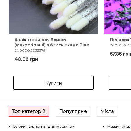
Аплікатори для блиску
Пензлик 
(макробраші) з блискітками Blue
200000002
2000000032375
57.85 гр
48.06 грн
Купити
Топ категорій
Популярне
Міста
Блоки живлення для машинок
Машинки дл