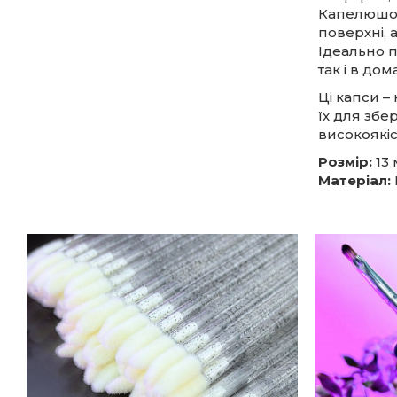
Капелюшок
поверхні,
Ідеально 
так і в до
Ці капси –
їх для збе
високоякіс
Розмір:
13
Матеріал: