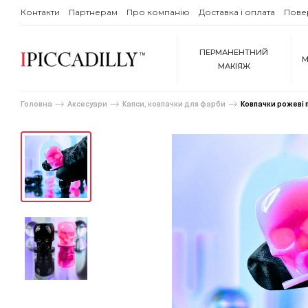
Контакти
Партнерам
Про компанію
Доставка і оплата
Пове
ПЕРМАНЕНТНИЙ
М
МАКІЯЖ
Головна
Аксесуари
Капси, ковпачки для фарби
Ковпачки рожеві п