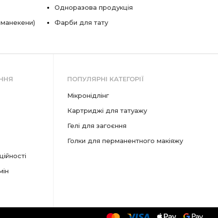
Одноразова продукція
 манекени)
Фарби для тату
ННЯ
ПОПУЛЯРНІ КАТЕГОРІЇ
мікронідлінг
картриджі для татуажу
гелі для загоєння
голки для перманентного макіяжу
ційності
мін