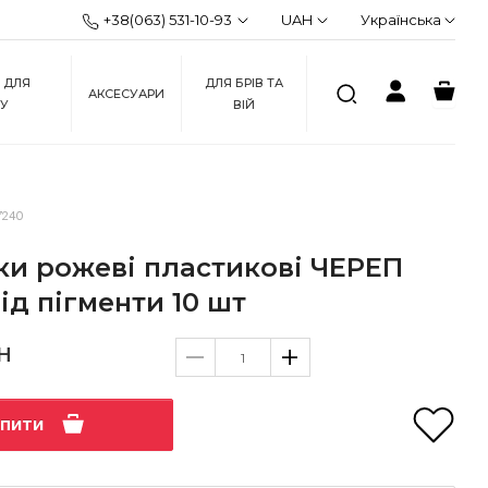
+38(063) 531-10-93
UAH
Українська
 ДЛЯ
ДЛЯ БРІВ ТА
АКСЕСУАРИ
ЖУ
ВІЙ
7240
ки рожеві пластикові ЧЕРЕП
під пігменти 10 шт
н
упити