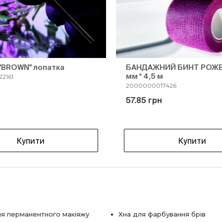
"BROWN" лопатка
БАНДАЖНИЙ БИНТ РОЖЕ
мм * 4,5 м
2161
2000000017426
н
57.85 грн
Купити
Купити
я перманентного макіяжу
Хна для фарбування брів