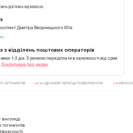
ВНА ДОСТАВКА ВІД ₴3000,00
з
проспект Дмитра Яворницького 60а.
но
з з відділень поштових операторів
авки: 1-3 дні. З умовою передплати в залежностi вiд суми
я
Докладнiше про умови
ТІВ
14-ДЕННИЙ ПЕРІОД ПОВЕРНЕННЯ
РЕМОНТ АППАРАТ
 вигляді
 пігментів
ворчості.