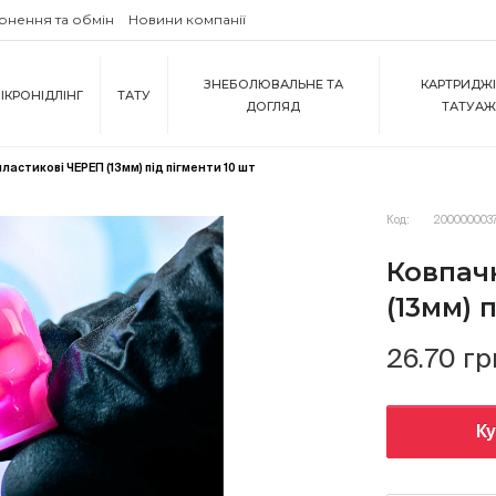
рнення та обмін
Новини компанії
ЗНЕБОЛЮВАЛЬНЕ ТА
КАРТРИДЖІ
ІКРОНІДЛІНГ
ТАТУ
ДОГЛЯД
ТАТУА
ластикові ЧЕРЕП (13мм) під пігменти 10 шт
Код:
200000003
Ковпач
(13мм) 
26.70 гр
К