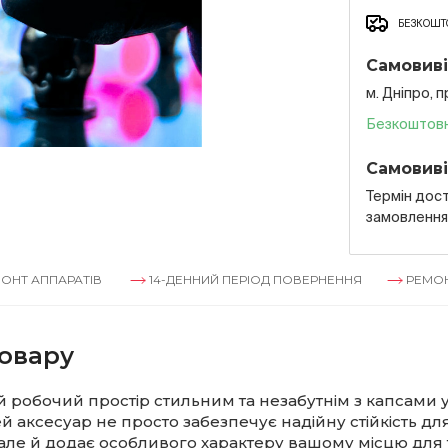
БЕЗКОШТО
Самовиві
м. Дніпро, 
Безкоштов
Самовиві
Термін дост
замовленн
РАТІВ
14-ДЕННИЙ ПЕРІОД ПОВЕРНЕННЯ
РЕМОНТ АППАРА
овару
ій робочий простір стильним та незабутнім з капсами у
й аксесуар не просто забезпечує надійну стійкість для
але й додає особливого характеру вашому місцю для т