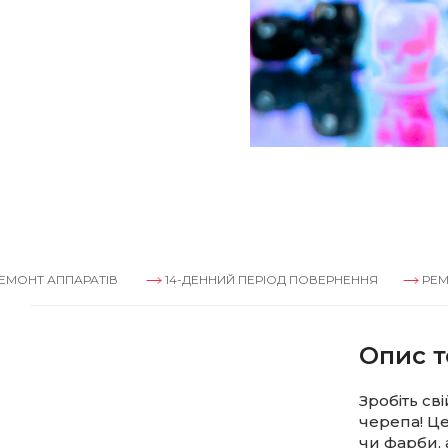
ПАРАТІВ
14-ДЕННИЙ ПЕРІОД ПОВЕРНЕННЯ
РЕМОНТ АППА
Опис т
Зробіть св
черепа! Це
чи фарби, 