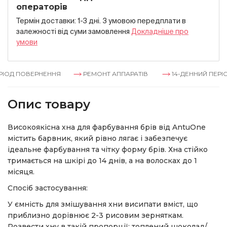
операторів
Термін доставки: 1-3 дні. З умовою передплати в
залежностi вiд суми замовлення
Докладнiше про
умови
ІОД ПОВЕРНЕННЯ
РЕМОНТ АППАРАТІВ
14-ДЕННИЙ ПЕРІО
Опис товару
Високоякісна хна для фарбування брів від AntuOne
містить барвник, який рівно лягає і забезпечує
ідеальне фарбування та чітку форму брів. Хна стійко
тримається на шкірі до 14 днів, а на волосках до 1
місяця.
Спосіб застосування:
У ємність для змішування хни висипати вміст, що
приблизно дорівнює 2-3 рисовим зерняткам.
Розвести хну в такій пропорції: топлений шоколад/