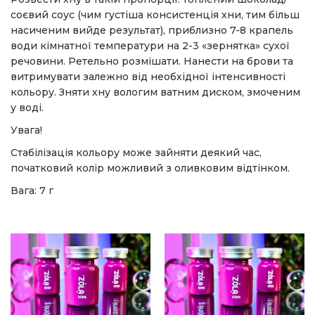
соєвий соус (чим густіша консистенція хни, тим більш
насиченим вийде результат), приблизно 7-8 крапель
води кімнатної температури на 2-3 «зернятка» сухої
речовини. Ретельно розмішати. Нанести на брови та
витримувати залежно від необхідної інтенсивності
кольору. Зняти хну вологим ватним диском, змоченим
у воді.
Увага!
Стабілізація кольору може зайняти деякий час,
початковий колір можливий з оливковим відтінком.
Вага: 7 г