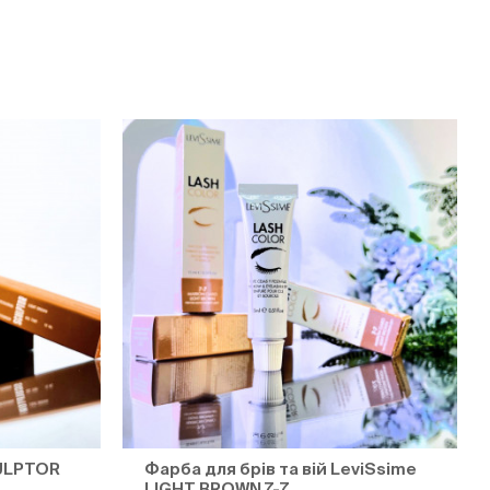
CULPTOR
Фарба для брів та вій LeviSsime
LIGHT BROWN 7-7