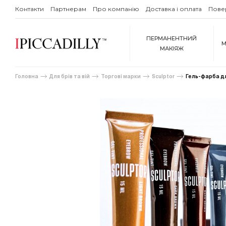
Контакти
Партнерам
Про компанію
Доставка і оплата
Пове
ПЕРМАНЕНТНИЙ
М
МАКІЯЖ
Головна
Для брів та вій
Торгові марки
Sculptor
Гель-фарба д