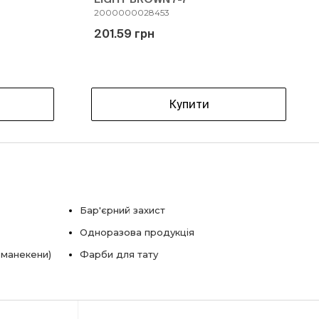
2000000028453
201.59 грн
Купити
Бар'єрний захист
Одноразова продукція
 манекени)
Фарби для тату