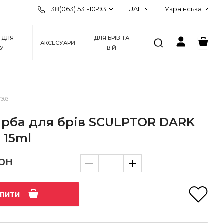
+38(063) 531-10-93
UAH
Українська
 ДЛЯ
ДЛЯ БРІВ ТА
АКСЕСУАРИ
ЖУ
ВІЙ
363
арба для брів SCULPTOR DARK
15ml
грн
упити