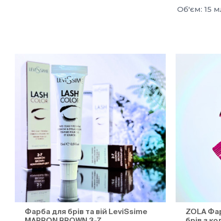
Об'єм: 15 м
Фарба для брів та вій LeviSsime
ZOLA Фар
MARRON BROWN 3-7
брів з к