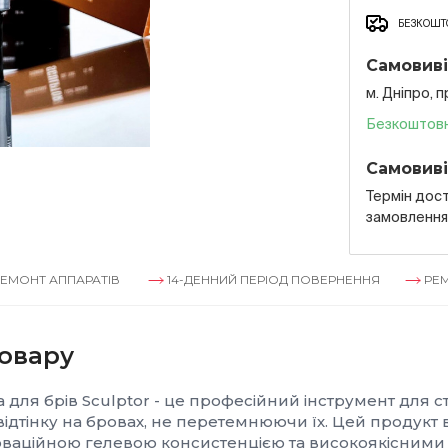
БЕЗКОШТО
Самовиві
м. Дніпро, 
Безкоштов
Самовиві
Термін дост
замовленн
ПАРАТІВ
14-ДЕННИЙ ПЕРІОД ПОВЕРНЕННЯ
РЕМОНТ АППА
овару
 для брів Sculptor - це професійний інструмент для 
ідтінку на бровах, не перетемнюючи їх. Цей продукт
оваційною гелевою консистенцією та високоякісними