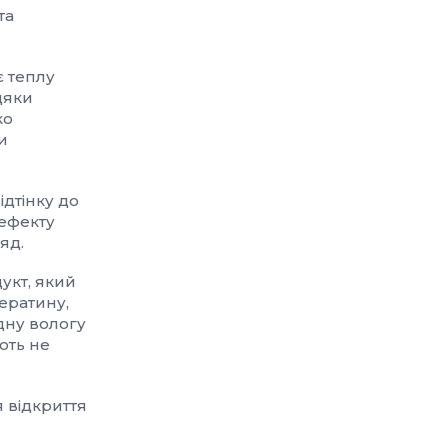
та
 теплу
дяки
ко
и
ідтінку до
 ефекту
яд.
укт, який
ератину,
дну вологу
ють не
я відкриття