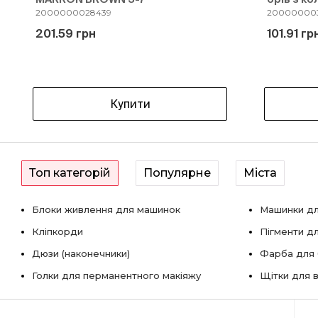
2000000028439
200000003
201.59 грн
101.91 гр
Купити
Топ категорій
Популярне
Міста
Блоки живлення для машинок
Машинки дл
Кліпкорди
Пігменти д
Дюзи (наконечники)
Фарба для б
Голки для перманентного макіяжу
Щітки для в