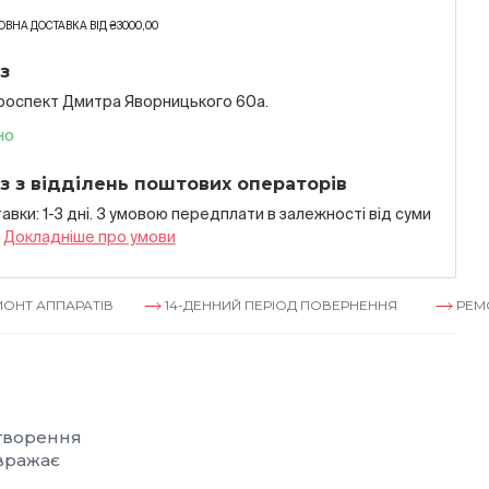
ВНА ДОСТАВКА ВІД ₴3000,00
з
проспект Дмитра Яворницького 60а.
но
з з відділень поштових операторів
авки: 1-3 дні. З умовою передплати в залежностi вiд суми
я
Докладнiше про умови
РАТІВ
14-ДЕННИЙ ПЕРІОД ПОВЕРНЕННЯ
РЕМОНТ АППАР
створення
 вражає