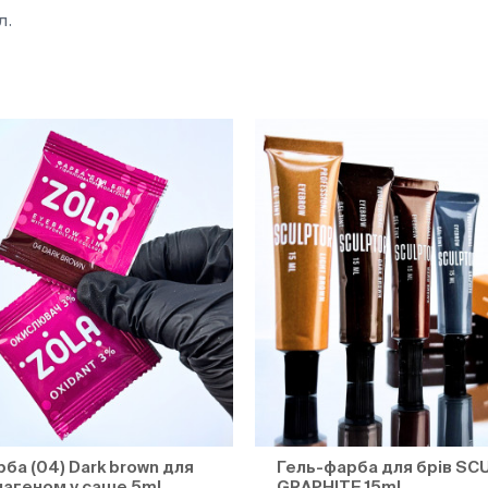
л.
ба (04) Dark brown для
Гель-фарба для брів S
олагеном у саше 5ml
GRAPHITE 15ml