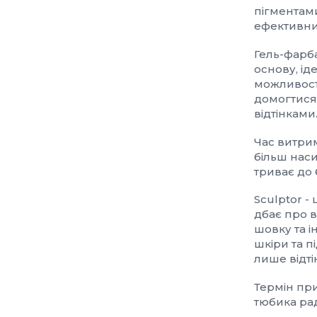
пігментам
ефективни
Гель-фарб
основу, ід
можливості
домогтися 
відтінками
Час витрим
більш наси
триває до 
Sculptor -
дбає про в
шовку та 
шкіри та п
лише відті
Термін при
тюбика ра