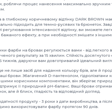
и, роблячи процес нанесення максимально зручним 
м.
а в глибокому коричневому відтінку DARK BROWN має
еально підходить для темно-русявих та брюнеток. Зав
 регулювання інтенсивності відтінку, ви зможете лег
бажаного ефекту, а при необхідності змішати з іншим
.
ки фарби на бровах регулюється вами - від легкого в
ченого результату за 15 хвилин. Стійкість досягнутого
6 тижнів, даруючи вам довготривалий ідеальний вигл
 це не лише засіб для надання кольору брів, але й прод
аші брови. Збагачений D-пантенолом, гідролізатами к
іншими корисними компонентами, він зберігає приро
ідтримує її природний pH-баланс. Ваші брови отрима
нок, але й блиск, гладкість та відповідний догляд.
датності продукту - 3 роки з дати виробництва, а післ
димо використовувати фарбу протягом 90 днів.