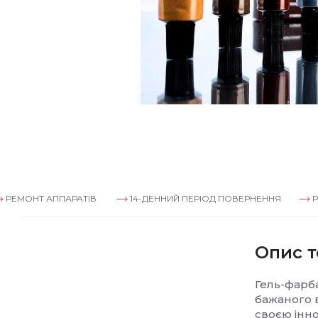
АППАРАТІВ
14-ДЕННИЙ ПЕРІОД ПОВЕРНЕННЯ
РЕМОНТ АП
Опис т
Гель-фарба
бажаного в
своєю інн