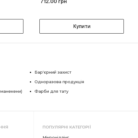
712.00 грн
Купити
Бар'єрний захист
Одноразова продукція
 манекени)
Фарби для тату
ННЯ
ПОПУЛЯРНІ КАТЕГОРІЇ
мікронідлінг