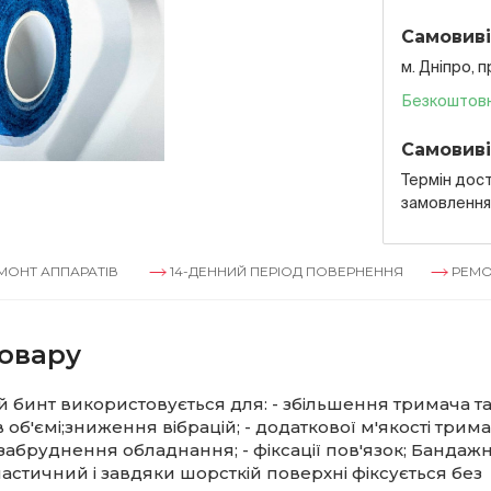
Самовиві
м. Дніпро, 
Безкоштов
Самовиві
Термін дост
замовленн
ПАРАТІВ
14-ДЕННИЙ ПЕРІОД ПОВЕРНЕННЯ
РЕМОНТ АППА
овару
бинт використовується для: - збільшення тримача та
об'ємі;зниження вібрацій; - додаткової м'якості тримач
ї забруднення обладнання; - фіксації пов'язок; Бандаж
ластичний і завдяки шорсткій поверхні фіксується без