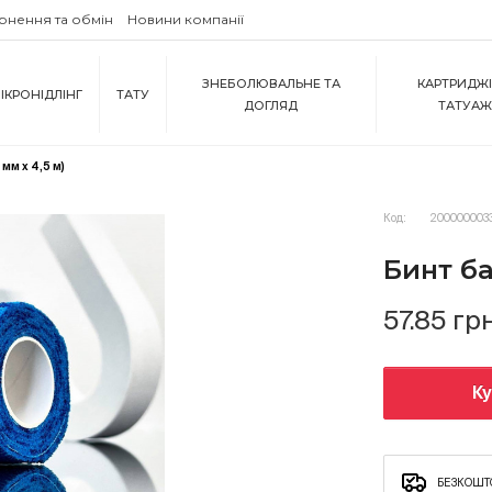
рнення та обмін
Новини компанії
ЗНЕБОЛЮВАЛЬНЕ ТА
КАРТРИДЖІ
ІКРОНІДЛІНГ
ТАТУ
ДОГЛЯД
ТАТУА
мм х 4,5 м)
Код:
200000003
Бинт ба
57.85 гр
К
БЕЗКОШТО