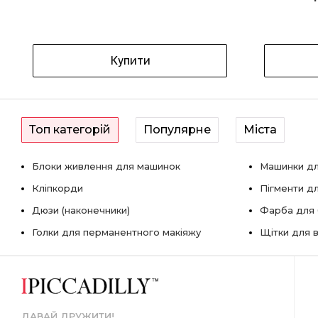
Купити
Топ категорій
Популярне
Міста
Блоки живлення для машинок
Машинки дл
Кліпкорди
Пігменти д
Дюзи (наконечники)
Фарба для б
Голки для перманентного макіяжу
Щітки для в
ДАВАЙ ДРУЖИТИ!