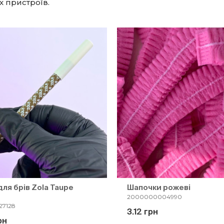
х пристроїв.
для брів Zola Taupe
Шапочки рожеві
2000000004990
7128
3.12 грн
рн