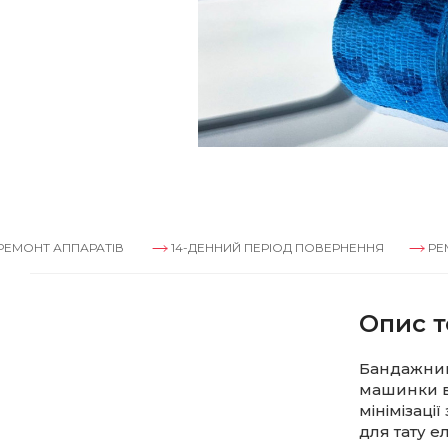
АППАРАТІВ
14-ДЕННИЙ ПЕРІОД ПОВЕРНЕННЯ
РЕМОНТ АП
Опис т
Бандажний 
машинки в 
мінімізаці
для тату е