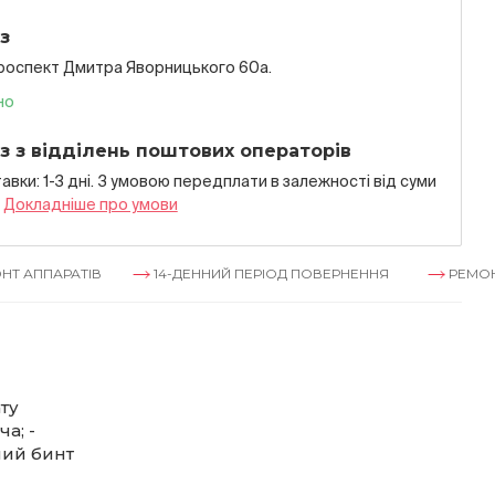
з
проспект Дмитра Яворницького 60а.
но
з з відділень поштових операторів
авки: 1-3 дні. З умовою передплати в залежностi вiд суми
я
Докладнiше про умови
РАТІВ
14-ДЕННИЙ ПЕРІОД ПОВЕРНЕННЯ
РЕМОНТ АППА
ту
а; -
ний бинт