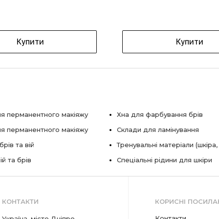
Купити
Купити
я перманентного макіяжу
Хна для фарбування брів
ля перманентного макіяжу
Склади для ламінування
рів та вій
Тренувальні матеріали (шкіра,
ій та брів
Спеціальні рідини для шкіри
КОНТАКТИ
КОРИСНІ ПОСИЛА
Контакти
Україна, місто Дніпро,