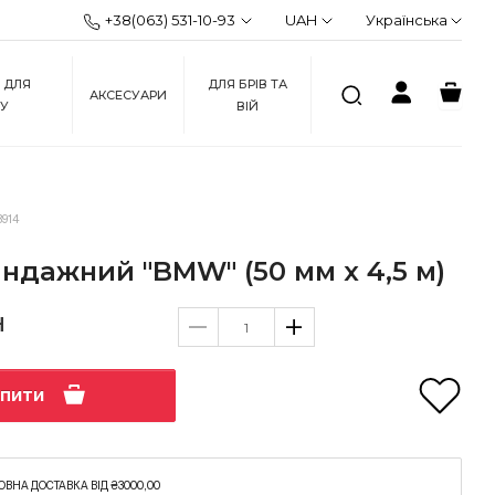
+38(063) 531-10-93
UAH
Українська
 ДЛЯ
ДЛЯ БРІВ ТА
АКСЕСУАРИ
ЖУ
ВІЙ
3914
ндажний "BMW" (50 мм х 4,5 м)
н
упити
ВНА ДОСТАВКА ВІД ₴3000,00