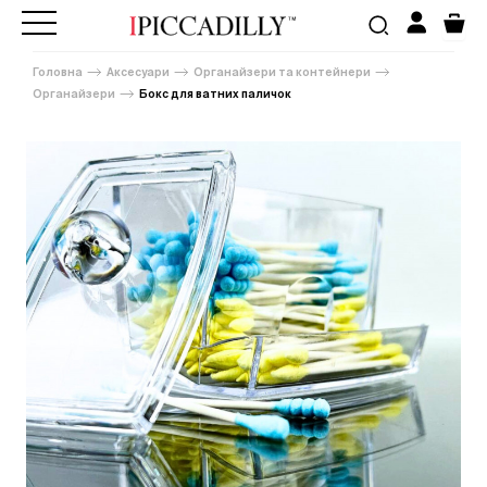
Головна
Аксесуари
Органайзери та контейнери
Органайзери
Бокс для ватних паличок