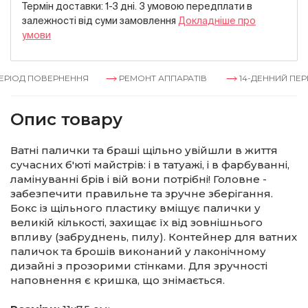
Термін доставки: 1-3 дні. З умовою передплати в
залежностi вiд суми замовлення
Докладнiше про
умови
РІОД ПОВЕРНЕННЯ
РЕМОНТ АППАРАТІВ
14-ДЕННИЙ ПЕРІ
Опис товару
Ватні палички та браші щільно увійшли в життя
сучасних б'юті майстрів: і в татуажі, і в фарбуванні,
ламінуванні брів і вій вони потрібні! Головне -
забезпечити правильне та зручне зберігання.
Бокс із щільного пластику вміщує палички у
великій кількості, захищає їх від зовнішнього
впливу (забруднень, пилу). Контейнер для ватних
паличок та брошів виконаний у лаконічному
дизайні з прозорими стінками. Для зручності
наповнення є кришка, що знімається.