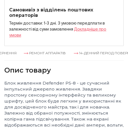
Самовивіз з відділень поштових
операторів
Термін доставки: 1-3 дні. З умовою передплати в
залежностi вiд суми замовлення
Докладнiше про
умови
РНЕННЯ
РЕМОНТ АППАРАТІВ
14-ДЕННИЙ ПЕРІОД ПОВЕРН
Опис товару
Блок живлення Defender PS-8 - це сучасний
імпульсний джерело живлення. Завдяки
простому сенсорному інтерфейсу та великому
шрифту, цей блок буде легким у використанні як
для досвідченого майстра, так і для новачка.
Залежно від обраної потужності, змінюється
колірна гама підсвічування. Також на екрані
відображаються всі необхідні дані: ампери, вольти,