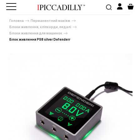
Головна
Перманентний макіяж
Блоки живлення, кліпкорди, педалі
Блоки живлення для машинок
Блок живлення PS8 silver Defenderr