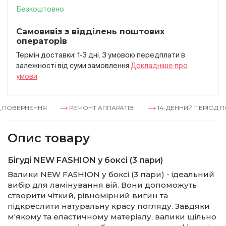
Безкоштовно
Самовивіз з відділень поштових
операторів
Термін доставки: 1-3 дні. З умовою передплати в
залежностi вiд суми замовлення
Докладнiше про
умови
ВЕРНЕННЯ
РЕМОНТ АППАРАТІВ
14-ДЕННИЙ ПЕРІОД ПОВЕ
Опис товару
Бігуді NEW FASHION у боксі (3 пари)
Валики NEW FASHION у боксі (3 пари) - ідеальний
вибір для ламінування вій. Вони допоможуть
створити чіткий, рівномірний вигин та
підкреслити натуральну красу погляду. Завдяки
м'якому та еластичному матеріалу, валики щільно