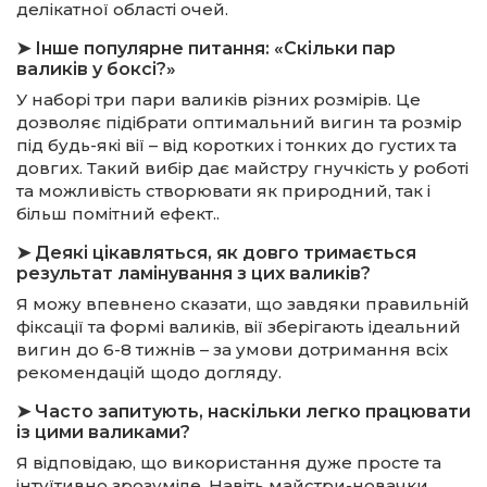
делікатної області очей.
➤ Інше популярне питання: «Скільки пар
валиків у боксі?»
У наборі три пари валиків різних розмірів. Це
дозволяє підібрати оптимальний вигин та розмір
під будь-які вії – від коротких і тонких до густих та
довгих. Такий вибір дає майстру гнучкість у роботі
та можливість створювати як природний, так і
більш помітний ефект..
➤ Деякі цікавляться, як довго тримається
результат ламінування з цих валиків?
Я можу впевнено сказати, що завдяки правильній
фіксації та формі валиків, вії зберігають ідеальний
вигин до 6-8 тижнів – за умови дотримання всіх
рекомендацій щодо догляду.
➤ Часто запитують, наскільки легко працювати
із цими валиками?
Я відповідаю, що використання дуже просте та
інтуїтивно зрозуміле. Навіть майстри-новачки