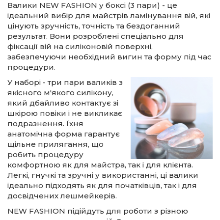
Валики NEW FASHION у боксі (3 пари) - це
ідеальний вибір для майстрів ламінування вій, які
цінують зручність, точність та бездоганний
результат. Вони розроблені спеціально для
фіксації вій на силіконовій поверхні,
забезпечуючи необхідний вигин та форму під час
процедури.
У наборі - три пари валиків з
якісного м'якого силікону,
який дбайливо контактує зі
шкірою повіки і не викликає
подразнення. Їхня
анатомічна форма гарантує
щільне прилягання, що
робить процедуру
комфортною як для майстра, так і для клієнта.
Легкі, гнучкі та зручні у використанні, ці валики
ідеально підходять як для початківців, так і для
досвідчених лешмейкерів.
NEW FASHION підійдуть для роботи з різною