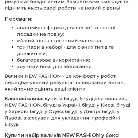
результат бездоганним. Замовте вже сьогодні та
підніміть якість своєї роботи на новий рівень!
Переваги:
анатомічна форма для легкої та точної
посадки на повіку;
м'який, гіпоалергенний матеріал;
три пари в наборі - для різних типів та
довжин вій;
багаторазове використання;
зручний бокс для зберігання.
Валики NEW FASHION - це комфорт у роботі,
передбачуваний результат та виразний вигин,
який точно оцінять ваші клієнти.
Ключові слова:
купити бігуді, бігуді для волосся,
NEW FASHION, бігуді в Україні, бігуді у Києві, бігуді
у Харкові, бігуді у Одесі, бігуді у Дніпрі, бігуді у
Львові, аксесуари для укладання, професійні
бігуді.
Купити набір валиків NEW FASHION у боксі