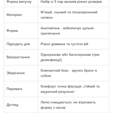
Форма випуску
Набір із 3 пар валиків різних розмірів
М'який, гнучкий та гіпоалергенний
Матеріал
силікон
Анатомічна - забезпечує щільне
Форма
прилягання
Підходить для
Різної довжини та густоти вій
Одноразове або багаторазове (при
Використання
дезинфекції)
Компактний бокс - зручно брати із
Зберігання
собою
Комфорт, точна фіксація, стійкий та
Переваги
акуратний результат
Легко очищаються, не втрачають
Догляд
форму з часом