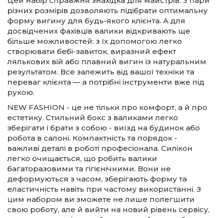
Цей набір справжня знахідка для майстрів: 3 пари
різних розмірів дозволяють підібрати оптимальну
форму вигину для будь-якого клієнта. А для
досвідчених фахівців валики відкривають ще
більше можливостей: з їх допомогою легко
створювати бебі-завиток, виразний ефект
лялькових вій або плавний вигин із натуральним
результатом. Все залежить від вашої техніки та
переваг клієнта — а потрібні інструменти вже під
рукою.
NEW FASHION - це не тільки про комфорт, а й про
естетику. Стильний бокс з валиками легко
зберігати і брати з собою - виїзд на будинок або
робота в салоні. Компактність та порядок -
важливі деталі в роботі професіонала. Силікон
легко очищається, що робить валики
багаторазовими та гігієнічними. Вони не
деформуються з часом, зберігають форму та
еластичність навіть при частому використанні. З
цим набором ви зможете не лише полегшити
свою роботу, але й вийти на новий рівень сервісу,