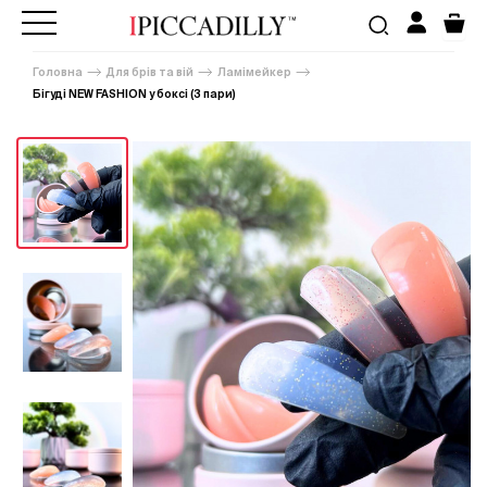
Головна
Для брів та вій
Ламімейкер
Бігуді NEW FASHION у боксі (3 пари)