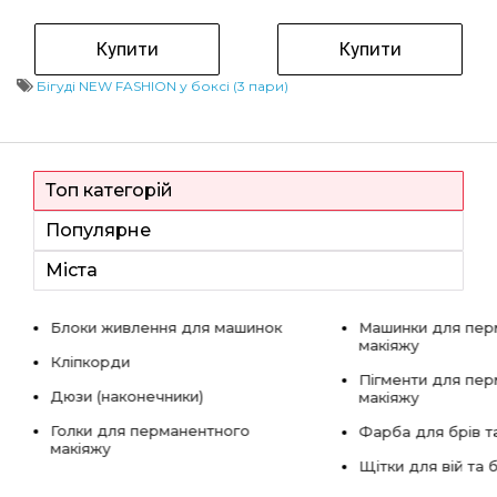
Купити
Купити
Бігуді NEW FASHION у боксі (3 пари)
Топ категорій
Популярне
Міста
Блоки живлення для машинок
Машинки для пер
макіяжу
Кліпкорди
Пігменти для пе
Дюзи (наконечники)
макіяжу
Голки для перманентного
Фарба для брів та
макіяжу
Щітки для вій та 