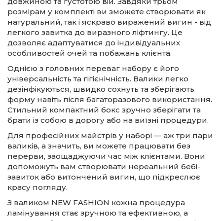
довжиною та густотою вій. Завдяки трьом
розмірам у комплекті ви зможете створювати як
натуральний, так і яскраво виражений вигин - від
легкого завитка до виразного ліфтингу. Це
дозволяє адаптуватися до індивідуальних
особливостей очей та побажань клієнта.
Однією з головних переваг набору є його
універсальність та гігієнічність. Валики легко
дезінфікуються, швидко сохнуть та зберігають
форму навіть після багаторазового використання.
Стильний компактний бокс зручно зберігати та
брати із собою в дорогу або на виїзні процедури.
Для професійних майстрів у наборі — аж три пари
валиків, а значить, ви можете працювати без
перерви, заощаджуючи час між клієнтами. Вони
допоможуть вам створювати нереальний бебі-
завиток або витончений вигин, що підкреслює
красу погляду.
З валиком NEW FASHION кожна процедура
ламінування стає зручною та ефективною, а