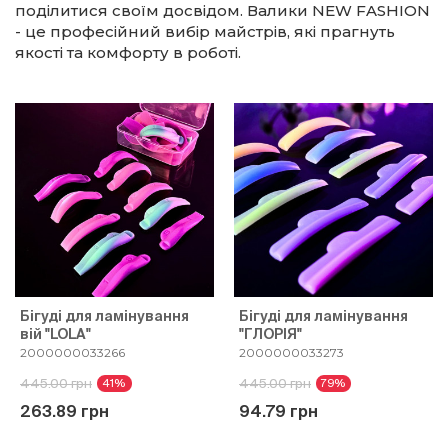
поділитися своїм досвідом. Валики NEW FASHION
- це професійний вибір майстрів, які прагнуть
якості та комфорту в роботі.
Бігуді для ламінування
Бігуді для ламінування
вій "LOLA"
"ГЛОРІЯ"
2000000033266
2000000033273
445.00 грн
445.00 грн
41%
79%
263.89 грн
94.79 грн