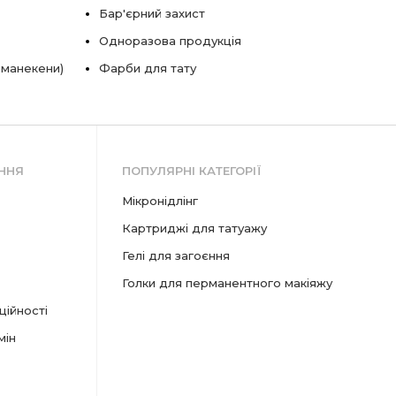
Бар'єрний захист
Одноразова продукція
 манекени)
Фарби для тату
ННЯ
ПОПУЛЯРНІ КАТЕГОРІЇ
мікронідлінг
картриджі для татуажу
гелі для загоєння
голки для перманентного макіяжу
ційності
мін