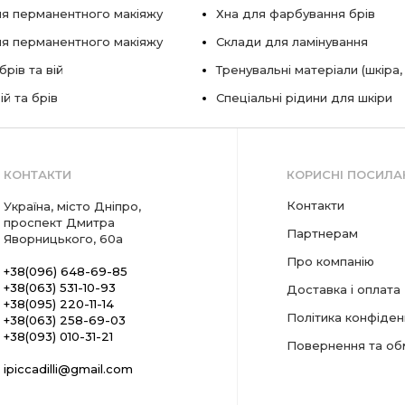
я перманентного макіяжу
Хна для фарбування брів
ля перманентного макіяжу
Склади для ламінування
рів та вій
Тренувальні матеріали (шкіра,
ій та брів
Спеціальні рідини для шкіри
КОНТАКТИ
КОРИСНІ ПОСИЛА
Контакти
Україна, місто Дніпро,
проспект Дмитра
Партнерам
Яворницького, 60а
Про компанію
+38(096) 648-69-85
+38(063) 531-10-93
Доставка і оплата
+38(095) 220-11-14
Політика конфіден
+38(063) 258-69-03
+38(093) 010-31-21
Повернення та об
ipiccadilli@gmail.com