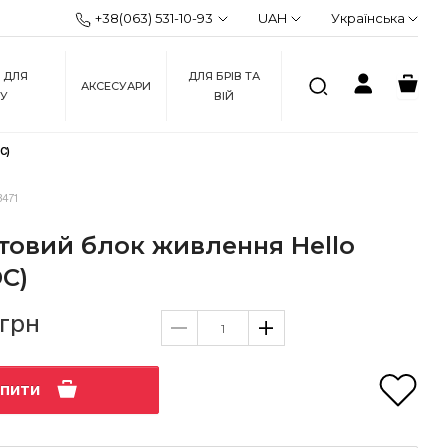
+38(063) 531-10-93
UAH
Українська
 ДЛЯ
ДЛЯ БРІВ ТА
АКСЕСУАРИ
ЖУ
ВІЙ
C)
3471
товий блок живлення Hello
DC)
 грн
упити