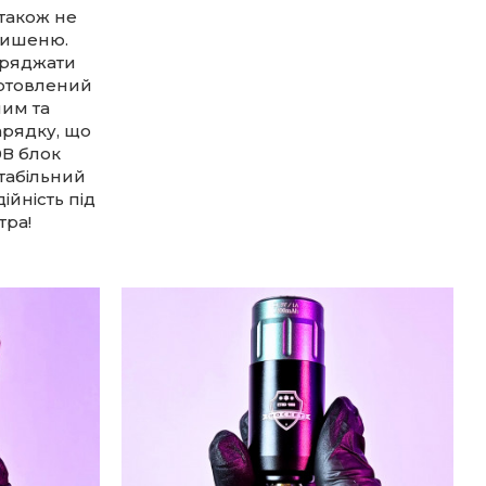
 також не
 кишеню.
аряджати
иготовлений
ним та
арядку, що
0В блок
стабільний
ійність під
тра!