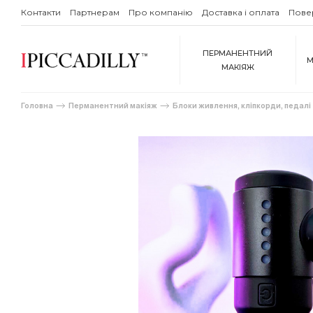
Контакти
Партнерам
Про компанію
Доставка і оплата
Пове
ПЕРМАНЕНТНИЙ
М
МАКІЯЖ
Головна
Перманентний макіяж
Блоки живлення, кліпкорди, педалі