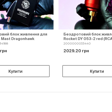
вий блок живлення для
Бездротовий блок живл
 Mast Dragonhawk
Rocket DY 053-2 red (RCA
34188
2000000033440
 грн
2029.20 грн
Купити
Купити