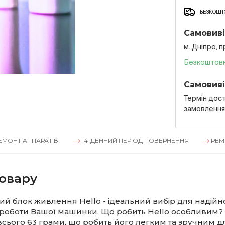
БЕЗКОШТО
Самовиві
м. Дніпро, 
Безкоштов
Самовиві
Термін дост
замовленн
ПАРАТІВ
14-ДЕННИЙ ПЕРІОД ПОВЕРНЕННЯ
РЕМОНТ АППА
овару
й блок живлення Hello - ідеальний вибір для надійно
ї роботи Вашої машинки. Що робить Hello особливим?
всього 63 грами, що робить його легким та зручним д