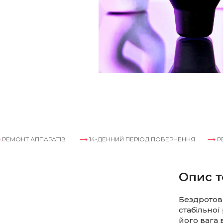
АППАРАТІВ
14-ДЕННИЙ ПЕРІОД ПОВЕРНЕННЯ
РЕМОНТ АП
Опис т
Бездротови
стабільно
його вага 