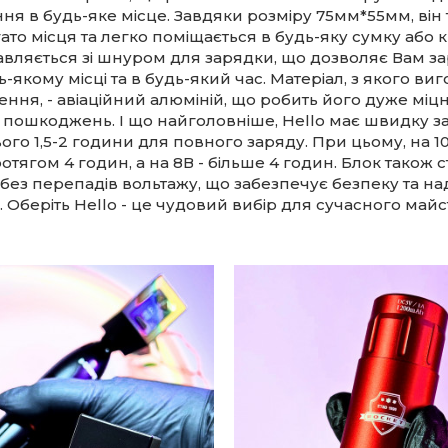
я в будь-яке місце. Завдяки розміру 75мм*55мм, він
ато місця та легко поміщається в будь-яку сумку або
авляється зі шнуром для зарядки, що дозволяє Вам з
ь-якому місці та в будь-який час. Матеріал, з якого в
ння, - авіаційний алюміній, що робить його дуже міц
 пошкоджень. І що найголовніше, Hello має швидку з
ого 1,5-2 години для повного заряду. При цьому, на 1
тягом 4 годин, а на 8В - більше 4 годин. Блок також 
без перепадів вольтажу, що забезпечує безпеку та над
. Оберіть Hello - це чудовий вибір для сучасного майс