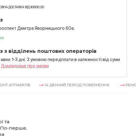
ВНА ДОСТАВКА ВІД ₴3000,00
з
проспект Дмитра Яворницького 60а.
но
з з відділень поштових операторів
авки: 1-3 дні. З умовою передплати в залежностi вiд суми
я
Докладнiше про умови
РАТІВ
14-ДЕННИЙ ПЕРІОД ПОВЕРНЕННЯ
РЕМОНТ АППА
ї та
 По-перше,
ля