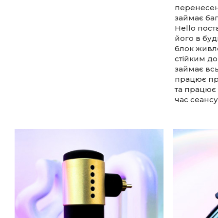
перенесенн
займає баг
Hello пост
його в буд
блок живле
стійким до
займає всь
працює про
та працює 
час сеансу