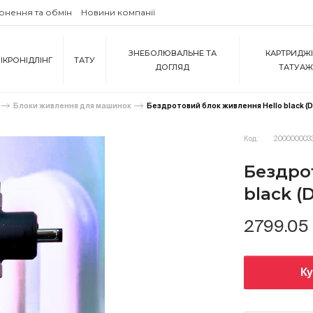
рнення та обмін
Новини компанії
ЗНЕБОЛЮВАЛЬНЕ ТА
КАРТРИДЖІ
ІКРОНІДЛІНГ
ТАТУ
ДОГЛЯД
ТАТУА
Блоки живлення для машинок
Бездротовий блок живлення Hello black (D
Код:
200000003
Бездро
black (
2799.05
К