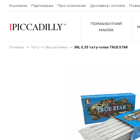
Контакти
Партнерам
Про компанію
Доставка і оплата
Пове
ПЕРМАНЕНТНИЙ
М
МАКІЯЖ
Головна
Тату
Витратники
3RL 0,35 тату-голки TRUE STAR