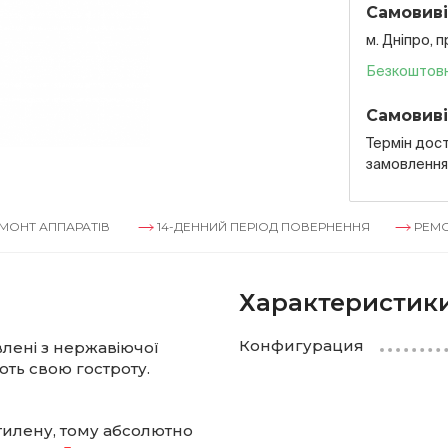
Самовиві
м. Дніпро, 
Безкоштов
Самовиві
Термін дост
замовленн
ППАРАТІВ
14-ДЕННИЙ ПЕРІОД ПОВЕРНЕННЯ
РЕМОНТ АПП
Характеристик
Конфигурация
овлені з нержавіючої
ють свою гостроту.
тилену, тому абсолютно