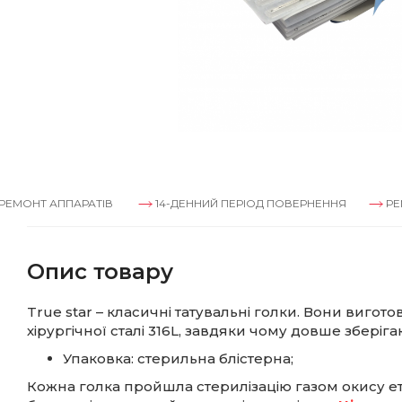
 АППАРАТІВ
14-ДЕННИЙ ПЕРІОД ПОВЕРНЕННЯ
РЕМОНТ А
Опис товару
True star – класичні татувальні голки. Вони вигот
хірургічної сталі 316L, завдяки чому довше зберіга
Упаковка: стерильна блістерна;
Кожна голка пройшла стерилізацію газом окису е