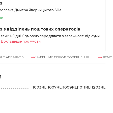
з
проспект Дмитра Яворницького 60а.
но
з з відділень поштових операторів
авки: 1-3 дні. З умовою передплати в залежностi вiд суми
я
Докладнiше про умови
АРАТІВ
14-ДЕННИЙ ПЕРІОД ПОВЕРНЕННЯ
РЕМОНТ АППА
и
1003RL|1007RL|1009RL|1011RL|1203RL