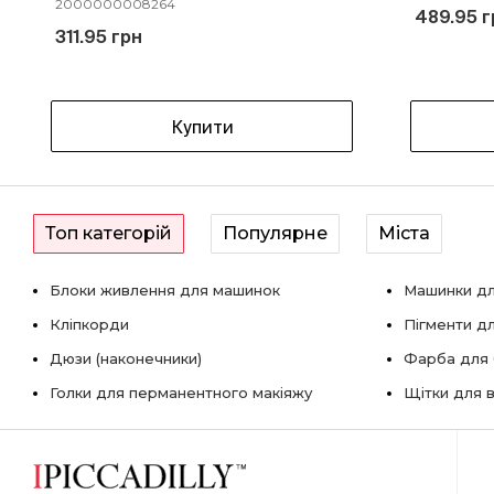
2000000008264
489.95 г
311.95 грн
Купити
Топ категорій
Популярне
Міста
Блоки живлення для машинок
Машинки дл
Кліпкорди
Пігменти д
Дюзи (наконечники)
Фарба для б
Голки для перманентного макіяжу
Щітки для в