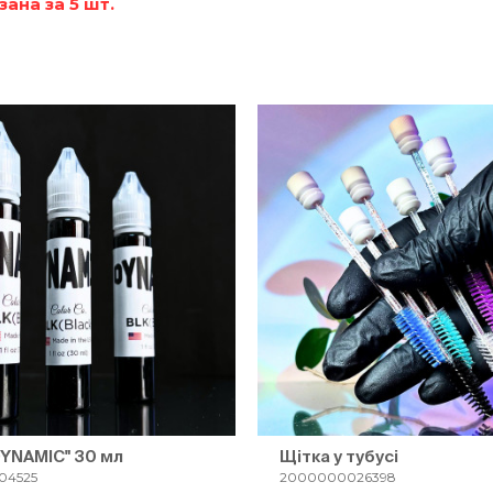
зана за 5 шт.
YNAMIC" 30 мл
Щітка у тубусі
04525
2000000026398