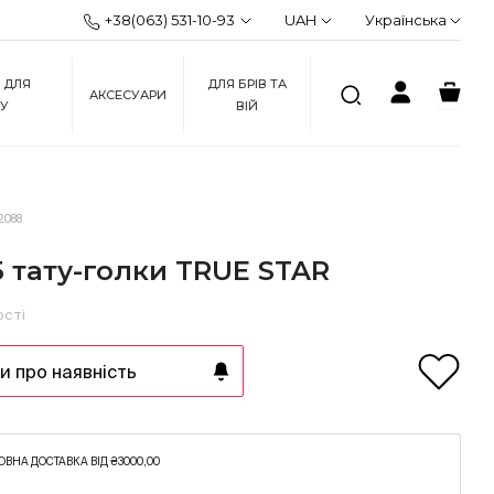
+38(063) 531-10-93
UAH
Українська
 ДЛЯ
ДЛЯ БРІВ ТА
АКСЕСУАРИ
ЖУ
ВІЙ
2088
5 тату-голки TRUE STAR
ості
 про наявність
ВНА ДОСТАВКА ВІД ₴3000,00