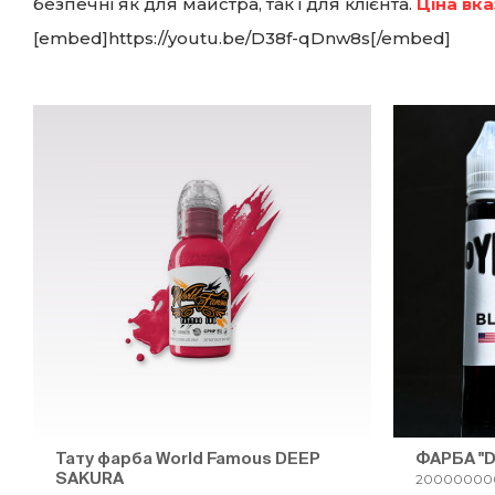
безпечні як для майстра, так і для клієнта.
Ціна вка
[embed]https://youtu.be/D38f-qDnw8s[/embed]
Тату фарба World Famous DEEP
ФАРБА "D
SAKURA
20000000