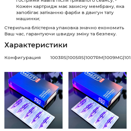
гострими навіть після тривалого сеансу; -
Кожен картридж має захисну мембрану, яка
запобігає затіканню фарби в двигун тату
машинки;
Стерильна блістерна упаковка значно економить
Ваш час, гарантуючи швидку зміну та безпеку.
Характеристики
Конфигурация
1003RS|1005RS|1007RM|1009MG|101