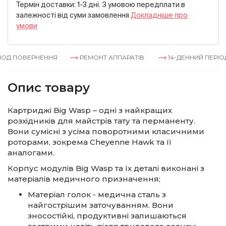
Термін доставки: 1-3 дні. З умовою передплати в
залежностi вiд суми замовлення
Докладнiше про
умови
ОД ПОВЕРНЕННЯ
РЕМОНТ АППАРАТІВ
14-ДЕННИЙ ПЕРІОД
Опис товару
Картриджі Big Wasp – одні з найкращих
розхідників для майстрів тату та перманенту.
Вони сумісні з усіма поворотними класичними
роторами, зокрема Cheyenne Hawk та її
аналогами.
Корпус модулів Big Wasp та їх деталі виконані з
матеріалів медичного призначення;
Матеріал голок - медична сталь з
найгострішим заточуванням. Вони
зносостійкі, продуктивні залишаються