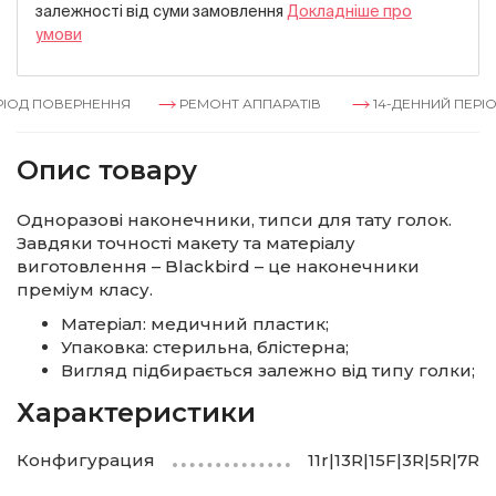
залежностi вiд суми замовлення
Докладнiше про
умови
ІОД ПОВЕРНЕННЯ
РЕМОНТ АППАРАТІВ
14-ДЕННИЙ ПЕРІО
Опис товару
Одноразові наконечники, типси для тату голок.
Завдяки точності макету та матеріалу
виготовлення – Blackbird – це наконечники
преміум класу.
Матеріал: медичний пластик;
Упаковка: стерильна, блістерна;
Вигляд підбирається залежно від типу голки;
Характеристики
Конфигурация
11r|13R|15F|3R|5R|7R