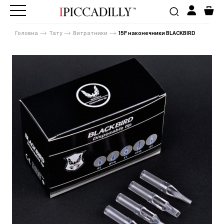
Головна
Тату
Витратники
15F наконечники BLACKBIRD