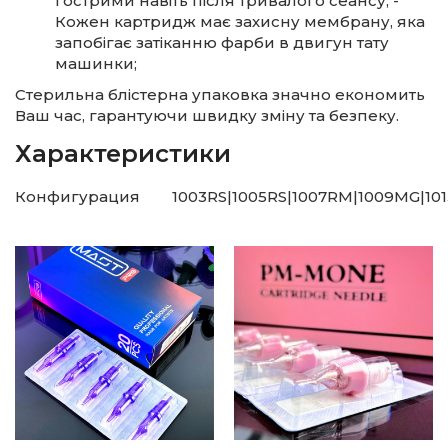
гострими навіть після тривалого сеансу; -
Кожен картридж має захисну мембрану, яка
запобігає затіканню фарби в двигун тату
машинки;
Стерильна блістерна упаковка значно економить
Ваш час, гарантуючи швидку зміну та безпеку.
Характеристики
Конфигурация
1003RS|1005RS|1007RM|1009MG|101