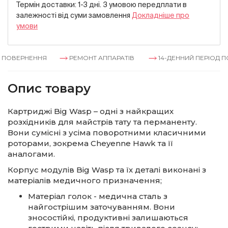
Термін доставки: 1-3 дні. З умовою передплати в
залежностi вiд суми замовлення
Докладнiше про
умови
ПОВЕРНЕННЯ
РЕМОНТ АППАРАТІВ
14-ДЕННИЙ ПЕРІОД ПО
Опис товару
Картриджі Big Wasp – одні з найкращих
розхідників для майстрів тату та перманенту.
Вони сумісні з усіма поворотними класичними
роторами, зокрема Cheyenne Hawk та її
аналогами.
Корпус модулів Big Wasp та їх деталі виконані з
матеріалів медичного призначення;
Матеріал голок - медична сталь з
найгострішим заточуванням. Вони
зносостійкі, продуктивні залишаються