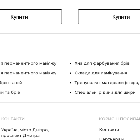
Купити
Купити
я перманентного макіяжу
Хна для фарбування брів
ля перманентного макіяжу
Склади для ламінування
рів та вій
Тренувальні матеріали (шкіра,
ій та брів
Спеціальні рідини для шкіри
КОНТАКТИ
КОРИСНІ ПОСИЛА
Контакти
Україна, місто Дніпро,
проспект Дмитра
Партнерам