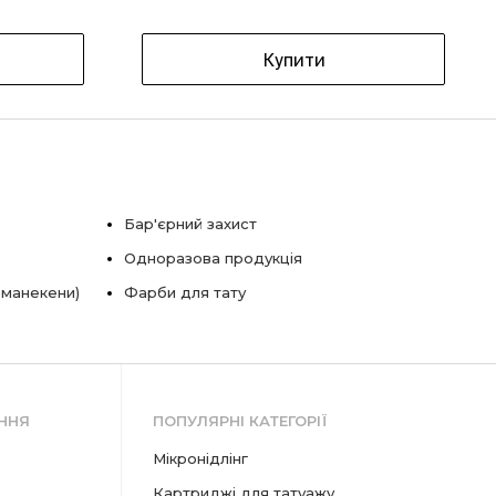
Купити
Бар'єрний захист
Одноразова продукція
 манекени)
Фарби для тату
ННЯ
ПОПУЛЯРНІ КАТЕГОРІЇ
мікронідлінг
картриджі для татуажу