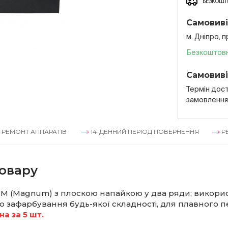
БЕЗКОШТО
Самовиві
м. Дніпро, 
Безкоштов
Самовиві
Термін дост
замовленн
Т АППАРАТІВ
14-ДЕННИЙ ПЕРІОД ПОВЕРНЕННЯ
РЕМОНТ 
овару
и M (Magnum) з плоскою напайкою у два ряди; викори
о зафарбування будь-якої складності, для плавного п
на за 5 шт.