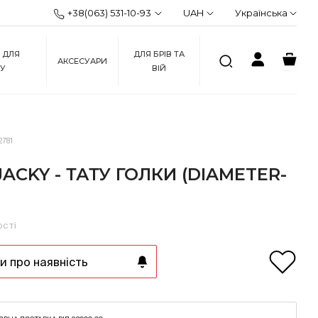
+38(063) 531-10-93
UAH
Українська
 ДЛЯ
ДЛЯ БРІВ ТА
АКСЕСУАРИ
ЖУ
ВІЙ
2781
JACKY - ТАТУ ГОЛКИ (DIAMETER-
ості
 про наявність