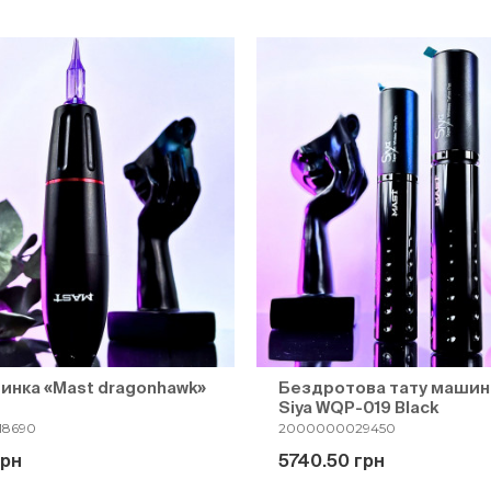
инка «Mast dragonhawk»
Бездротова тату машин
Siya WQP-019 Black
18690
2000000029450
грн
5740.50 грн