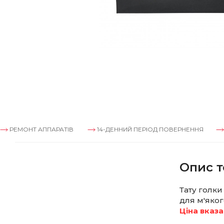
ОНТ АППАРАТІВ
14-ДЕННИЙ ПЕРІОД ПОВЕРНЕННЯ
РЕМОН
Опис т
Тату голк
для м'яког
Ціна вказа