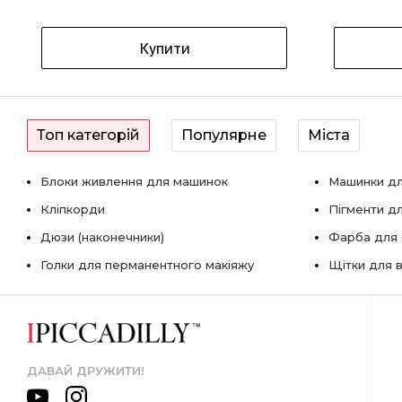
Купити
Топ категорій
Популярне
Міста
Блоки живлення для машинок
Машинки дл
Кліпкорди
Пігменти д
Дюзи (наконечники)
Фарба для б
Голки для перманентного макіяжу
Щітки для в
ДАВАЙ ДРУЖИТИ!