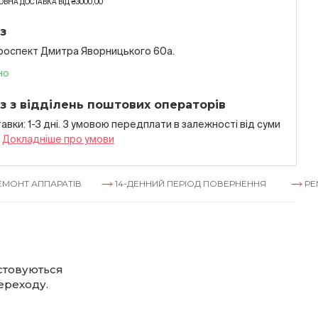
ВНА ДОСТАВКА ВІД ₴3000,00
з
проспект Дмитра Яворницького 60а.
но
з з відділень поштових операторів
авки: 1-3 дні. З умовою передплати в залежностi вiд суми
я
Докладнiше про умови
АППАРАТІВ
14-ДЕННИЙ ПЕРІОД ПОВЕРНЕННЯ
РЕМОНТ А
стовуються
ереходу.