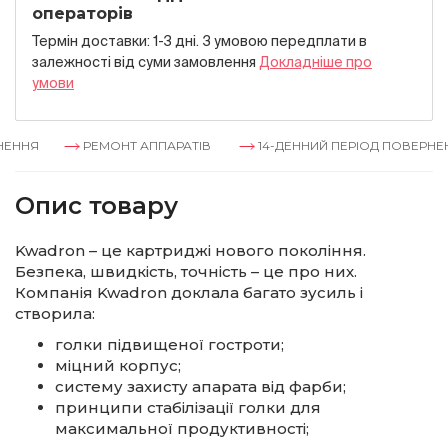
операторів
Термін доставки: 1-3 дні. З умовою передплати в
залежностi вiд суми замовлення
Докладнiше про
умови
ЕННЯ
РЕМОНТ АППАРАТІВ
14-ДЕННИЙ ПЕРІОД ПОВЕРНЕН
Опис товару
Kwadron – це картриджі нового покоління.
Безпека, швидкість, точність – це про них.
Компанія Kwadron доклала багато зусиль і
створила:
голки підвищеної гостроти;
міцний корпус;
систему захисту апарата від фарби;
принципи стабілізації голки для
максимальної продуктивності;