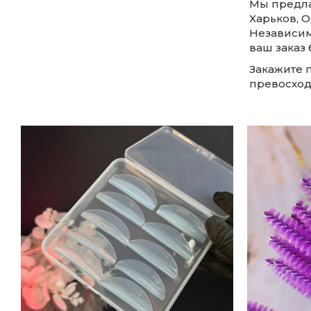
Мы предла
Харьков, О
Независим
ваш заказ 
Закажите п
превосход