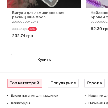
Бигуди для ламинирования
Нейлонов
ресниц Blue Moon
бровей 
2000000042046
200000002
62.30 гр
333.75 грн
30%
232.74 грн
Купить
Топ категорий
Популярное
Города
Блоки питания для машинок
Машинки дл
Клипкорды
Пигменты д