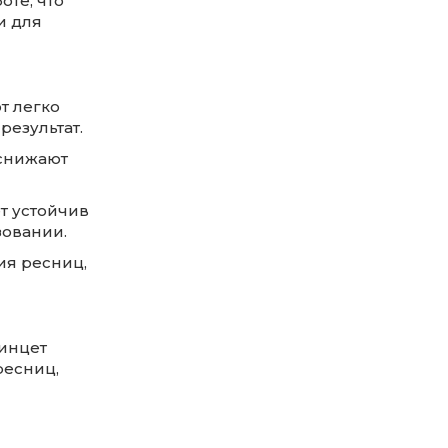
оте, что
и для
т легко
результат.
 снижают
т устойчив
зовании.
ия ресниц,
инцет
ресниц,