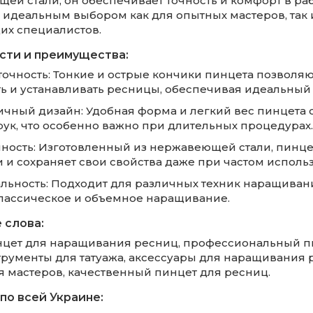
ей стали, он обеспечивает точность и комфорт в раб
о идеальным выбором как для опытных мастеров, так 
х специалистов.
сти и преимущества:
точность: Тонкие и острые кончики пинцета позволяю
ть и устанавливать ресницы, обеспечивая идеальный 
ичный дизайн: Удобная форма и легкий вес пинцета
рук, что особенно важно при длительных процедурах.
чность: Изготовленный из нержавеющей стали, пинце
и и сохраняет свои свойства даже при частом исполь
альность: Подходит для различных техник наращиван
лассическое и объемное наращивание.
 слова:
нцет для наращивания ресниц, профессиональный п
струменты для татуажа, аксессуары для наращивания 
я мастеров, качественный пинцет для ресниц.
по всей Украине: