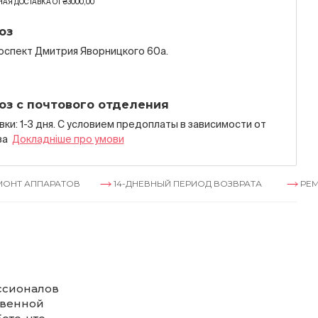
АЯ ДОСТАВКА ОТ ₴3000,00
оз
роспект Дмитрия Яворницкого 60а.
оз с почтового отделения
ки: 1-3 дня. С условием предоплаты в зависимости от
за
Докладнiше про умови
АРАТОВ
14-ДНЕВНЫЙ ПЕРИОД ВОЗВРАТА
РЕМОНТ АПП
ссионалов
твенной