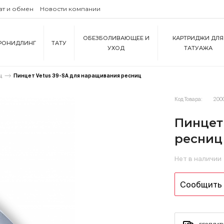
ат и обмен
Новости компании
ОБЕЗБОЛИВАЮЩЕЕ И
КАРТРИДЖИ ДЛЯ
РОНИДЛИНГ
ТАТУ
УХОД
ТАТУАЖА
ц
Пинцет Vetus 39-SA для наращивания ресниц
Код Товара:
200
Пинцет
ресниц
Нет в наличии
Сообщить 