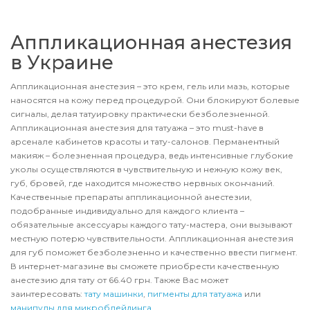
Аппликационная анестезия
в Украине
Аппликационная анестезия – это крем, гель или мазь, которые
наносятся на кожу перед процедурой. Они блокируют болевые
сигналы, делая татуировку практически безболезненной.
Аппликационная анестезия для татуажа – это must-have в
арсенале кабинетов красоты и тату-салонов. Перманентный
макияж – болезненная процедура, ведь интенсивные глубокие
уколы осуществляются в чувствительную и нежную кожу век,
губ, бровей, где находится множество нервных окончаний.
Качественные препараты аппликационной анестезии,
подобранные индивидуально для каждого клиента –
обязательные аксессуары каждого тату-мастера, они вызывают
местную потерю чувствительности. Аппликационная анестезия
для губ поможет безболезненно и качественно ввести пигмент.
В интернет-магазине вы сможете приобрести качественную
анестезию для тату от 66.40 грн. Также Вас может
заинтересовать:
тату машинки
,
пигменты для татуажа
или
манипулы для микроблейдинга
.