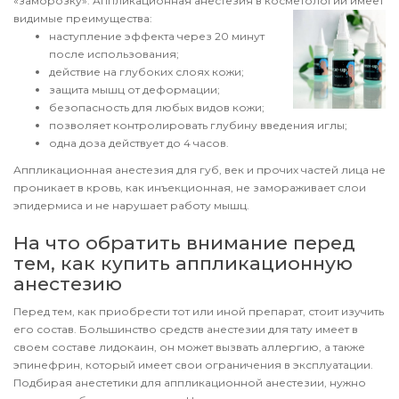
«заморозку». Аппликационная анестезия в косметологии имеет
видимые преимущества:
наступление эффекта через 20 минут
после использования;
действие на глубоких слоях кожи;
защита мышц от деформации;
безопасность для любых видов кожи;
позволяет контролировать глубину введения иглы;
одна доза действует до 4 часов.
Аппликационная анестезия для губ, век и прочих частей лица не
проникает в кровь, как инъекционная, не замораживает слои
эпидермиса и не нарушает работу мышц.
На что обратить внимание перед
тем, как купить аппликационную
анестезию
Перед тем, как приобрести тот или иной препарат, стоит изучить
его состав. Большинство средств анестезии для тату имеет в
своем составе лидокаин, он может вызвать аллергию, а также
эпинефрин, который имеет свои ограничения в эксплуатации.
Подбирая анестетики для аппликационной анестезии, нужно