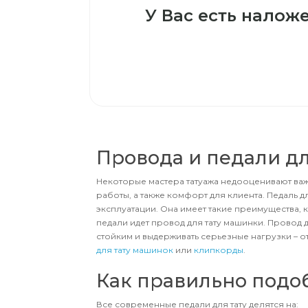
У Вас есть налож
Провода и педали дл
Некоторые мастера татуажа недооценивают важно
работы, а также комфорт для клиента. Педаль д
эксплуатации. Она имеет такие преимущества, 
педали идет провод для тату машинки. Провод д
стойким и выдерживать серьезные нагрузки – о
для тату машинок
или
клипкорды
.
Как правильно подо
Все современные педали для тату делятся на: