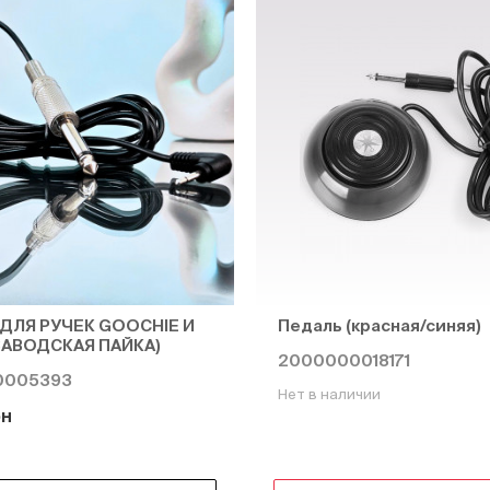
ДЛЯ РУЧЕК GOOCHIE И
Педаль (красная/синяя)
ЗАВОДСКАЯ ПАЙКА)
2000000018171
0005393
Нет в наличии
рн