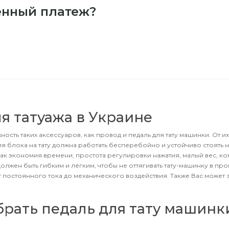
енный платеж?
я татуажа в Украине
сть таких аксессуаров, как провод и педаль для тату машинки. От их
ля блока на тату должна работать бесперебойно и устойчиво стоять н
как экономия времени, простота регулировки нажатия, малый вес, ко
олжен быть гибким и лёгким, чтобы не оттягивать тату-машинку в про
т постоянного тока до механического воздействия. Также Вас может 
брать педаль для тату машинк