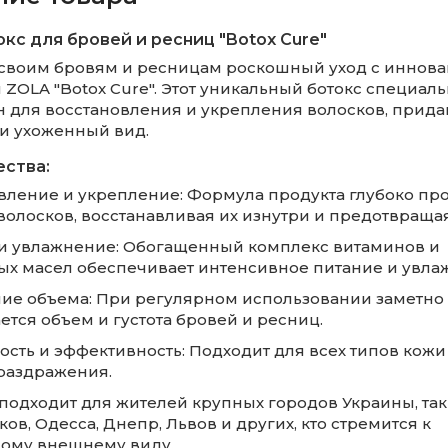
кс для бровей и ресниц "Botox Cure"
своим бровям и ресницам роскошный уход с иннов
 ZOLA "Botox Cure". Этот уникальный ботокс специал
н для восстановления и укрепления волосков, прида
и ухоженный вид.
ства:
овление и укрепление: Формула продукта глубоко про
волосков, восстанавливая их изнутри и предотвращая
 и увлажнение: Обогащенный комплекс витаминов и
ых масел обеспечивает интенсивное питание и увла
ние объема: При регулярном использовании заметно
ется объем и густота бровей и ресниц.
ость и эффективность: Подходит для всех типов кожи
раздражения.
подходит для жителей крупных городов Украины, так
ков, Одесса, Днепр, Львов и других, кто стремится к
ому внешнему виду.