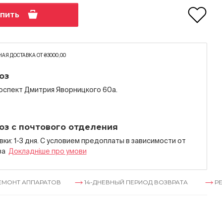
упить
АЯ ДОСТАВКА ОТ ₴3000,00
оз
роспект Дмитрия Яворницкого 60а.
оз с почтового отделения
ки: 1-3 дня. С условием предоплаты в зависимости от
за
Докладнiше про умови
ПАРАТОВ
14-ДНЕВНЫЙ ПЕРИОД ВОЗВРАТА
РЕМОНТ АПП