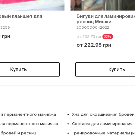
овый планшет для
Бигуди для ламинирова
ресниц Мишки
3206
2000000042022
 грн
от 333.75 грн
33%
от 222.95 грн
Купить
Купить
я перманентного макияжа
Хна для окрашивания бровей
ля перманентного макияжа
Составы для ламинирования
 бровей и ресниц
Тренировочные материалы (к