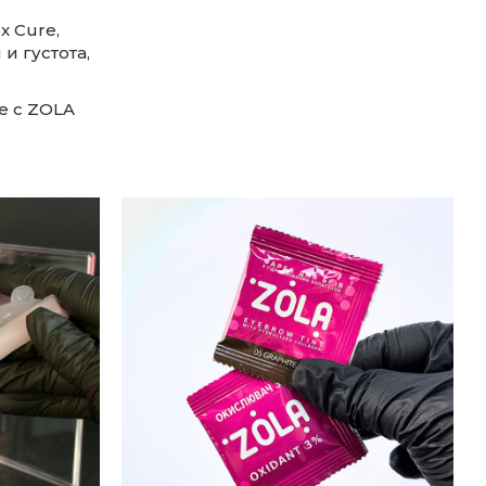
x Cure,
и густота,
е с ZOLA