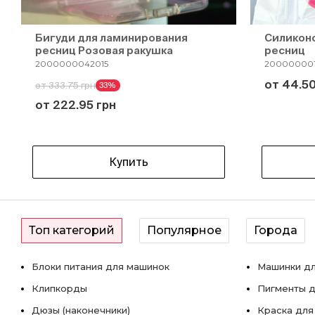
Бигуди для ламинирования
Силикон
ресниц Розовая ракушка
ресниц
2000000042015
200000001
от 44.50
от 333.75 грн
33%
от 222.95 грн
Купить
Топ категорий
Популярное
Города
Блоки питания для машинок
Машинки дл
Клипкорды
Пигменты д
Дюзы (наконечники)
Краска для