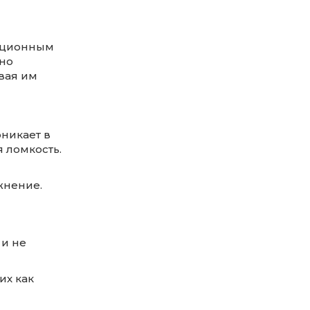
ационным
ьно
вая им
никает в
 ломкость.
жнение.
 и не
их как