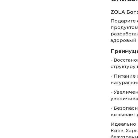
ZOLA Бото
Подарите 
продуктом
разработа
здоровый 
Преимуще
- Восстан
структуру 
- Питание
натуральн
- Увеличе
увеличива
- Безопасн
вызывает 
Идеально 
Киев, Харь
безупречн