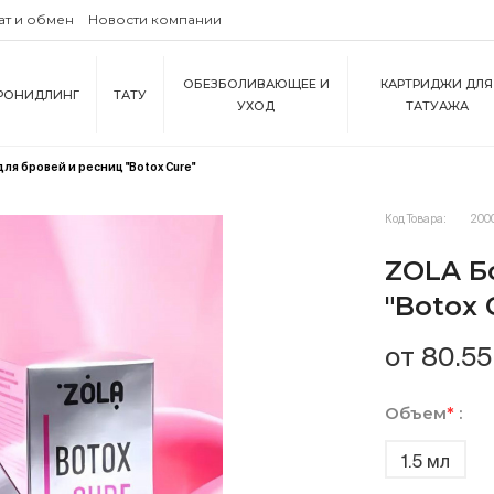
ат и обмен
Новости компании
ОБЕЗБОЛИВАЮЩЕЕ И
КАРТРИДЖИ ДЛЯ
РОНИДЛИНГ
ТАТУ
УХОД
ТАТУАЖА
ля бровей и ресниц "Botox Cure"
Код Товара:
200
ZOLA Б
"Botox 
от 80.55
Объем
*
:
1.5 мл