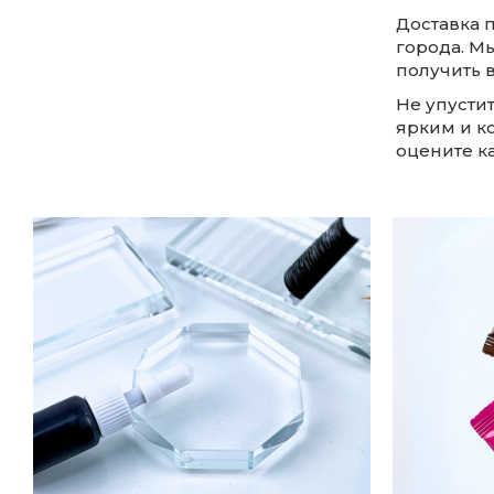
Доставка п
города. М
получить 
Не упусти
ярким и к
оцените к