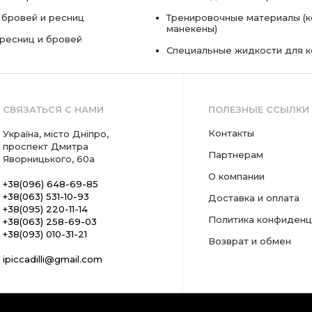
 бровей и ресниц
Тренировочные материалы (к
манекены)
ресниц и бровей
Специальные жидкости для 
СВЯЗАТЬСЯ С НАМИ
ПОЛЕЗНЫЕ ССЫЛКИ
Контакты
Україна, місто Дніпро,
проспект Дмитра
Партнерам
Яворницького, 60а
О компании
+38(096) 648-69-85
+38(063) 531-10-93
Доставка и оплата
+38(095) 220-11-14
Политика конфиденц
+38(063) 258-69-03
+38(093) 010-31-21
Возврат и обмен
ipiccadilli@gmail.com