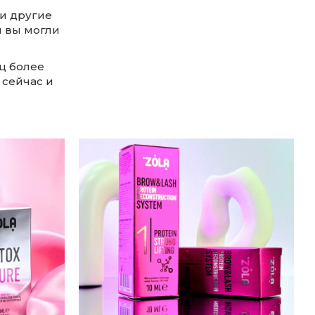
 и другие
ы вы могли
ц более
 сейчас и