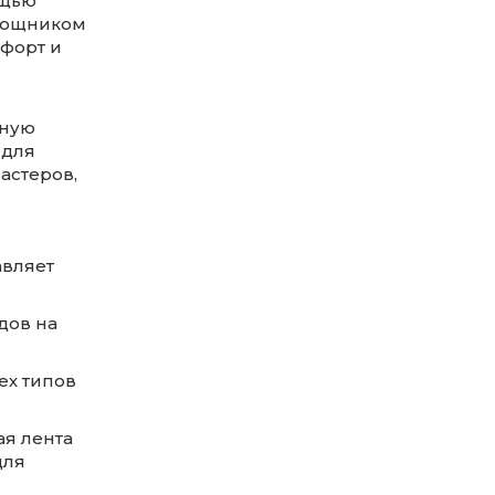
ощью
омощником
форт и
жную
 для
астеров,
авляет
дов на
ех типов
ая лента
для