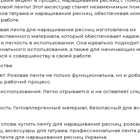
яркий акцент в процесс наращивания ресниц с пом
овой ленты! Этот аксессуар станет незаменимым п
ров татуажа и наращивания ресниц, обеспечивая ком
 работе.
вая лента для наращивания ресниц изготовлена из
ественного материала, который обеспечивает наде
и легкость в использовании. Она идеально подходит
нального использования, а также для начинающих м
ся к совершенству в своей работе.
ства:
ет: Розовая лента не только функциональна, но и доб
аш рабочий процесс.
 использования: Легко отрывается и не оставляет сле
ность: Гипоаллергенный материал, безопасный для вс
слова: купить ленту для наращивания ресниц, розов
ц, аксессуары для татуажа, профессиональная лента 
 лента для наращивания ресниц Украина.