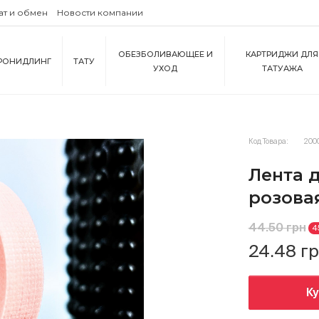
ат и обмен
Новости компании
ОБЕЗБОЛИВАЮЩЕЕ И
КАРТРИДЖИ ДЛЯ
РОНИДЛИНГ
ТАТУ
УХОД
ТАТУАЖА
Код Товара:
200
Лента 
розова
44.50 грн
4
24.48 г
К