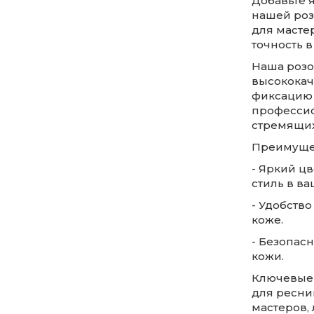
Добавьте 
нашей роз
для масте
точность в
Наша розо
высококач
фиксацию 
профессио
стремящих
Преимуще
- Яркий цв
стиль в в
- Удобство
коже.
- Безопас
кожи.
Ключевые 
для ресни
мастеров,