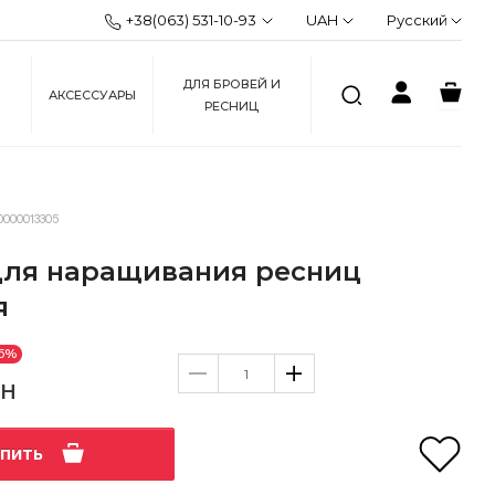
+38(063) 531-10-93
UAH
Русский
ДЛЯ БРОВЕЙ И
АКСЕССУАРЫ
РЕСНИЦ
0000013305
для наращивания ресниц
я
5%
рн
упить