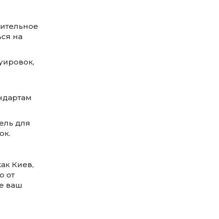
лительное
ься на
уировок,
ндартам
ель для
ок.
ак Киев,
о от
е ваш