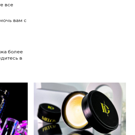
е все
мочь вам с
ажа более
едитесь в