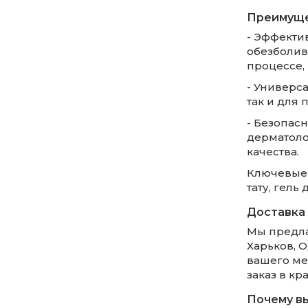
Преимуще
- Эффекти
обезболив
процессе,
- Универс
так и для 
- Безопас
дерматоло
качества.
Ключевые 
тату, гель
Доставка 
Мы предла
Харьков, О
вашего ме
заказ в кр
Почему в