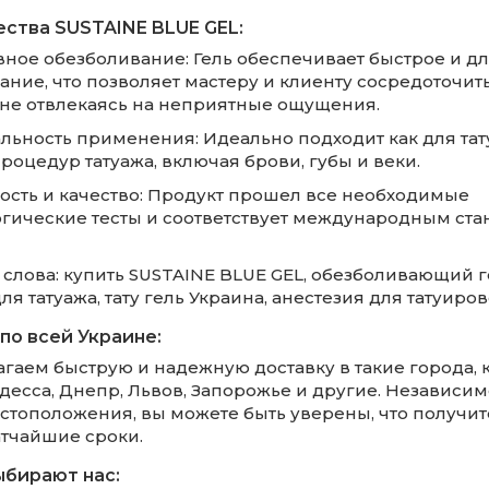
ства SUSTAINE BLUE GEL:
вное обезболивание: Гель обеспечивает быстрое и д
ание, что позволяет мастеру и клиенту сосредоточит
 не отвлекаясь на неприятные ощущения.
альность применения: Идеально подходит как для тат
процедур татуажа, включая брови, губы и веки.
ность и качество: Продукт прошел все необходимые
гические тесты и соответствует международным ста
слова: купить SUSTAINE BLUE GEL, обезболивающий г
 для татуажа, тату гель Украина, анестезия для татуиров
по всей Украине:
гаем быструю и надежную доставку в такие города, к
десса, Днепр, Львов, Запорожье и другие. Независим
стоположения, вы можете быть уверены, что получит
атчайшие сроки.
ыбирают нас: