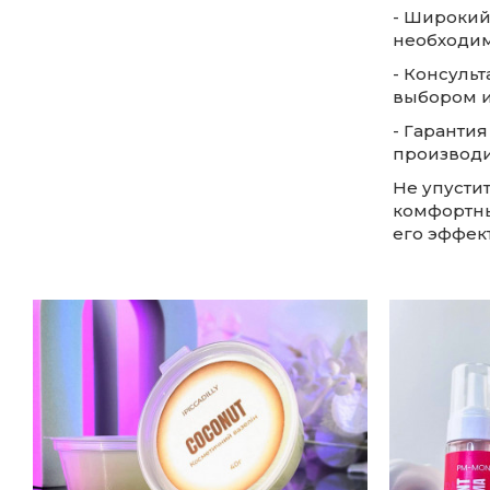
- Широкий
необходимо
- Консуль
выбором и
- Гаранти
производи
Не упусти
комфортны
его эффек