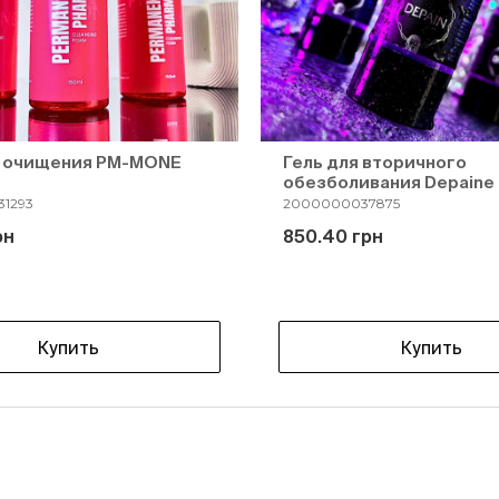
я очищения PM-MONE
Гель для вторичного
обезболивания Depaine 
1293
2000000037875
рн
850.40 грн
Купить
Купить