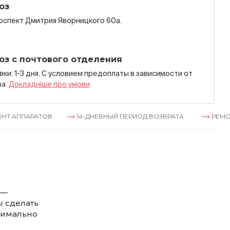
оз
роспект Дмитрия Яворницкого 60а.
оз с почтового отделения
ки: 1-3 дня. С условием предоплаты в зависимости от
за
Докладнiше про умови
АТОВ
14-ДНЕВНЫЙ ПЕРИОД ВОЗВРАТА
РЕМОНТ АППАР
 —
ы сделать
симально