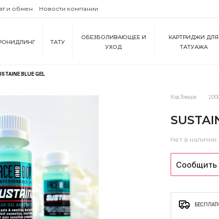
ат и обмен
Новости компании
ОБЕЗБОЛИВАЮЩЕЕ И
КАРТРИДЖИ ДЛЯ
РОНИДЛИНГ
ТАТУ
УХОД
ТАТУАЖА
USTAINE BLUE GEL
Код Товара:
200
SUSTAI
Нет в наличии
Сообщить 
БЕСПЛАТН