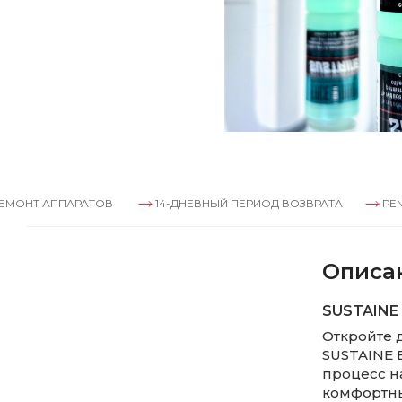
ПАРАТОВ
14-ДНЕВНЫЙ ПЕРИОД ВОЗВРАТА
РЕМОНТ АППА
Описа
SUSTAINE 
Откройте 
SUSTAINE B
процесс н
комфортны