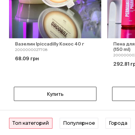
Вазелин Ipiccadilly Кокос 40 г
Пена дл
(150 ml)
2000000027708
200000003
68.09 грн
292.81 г
Купить
Топ категорий
Популярное
Города