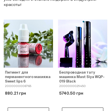
красоты!
Пигмент для
Беспроводная тату
перманентного макияжа
машинка Mast Siya WQP-
Sweet lips 6
019 Black
2000000006765
2000000029450
880.21 грн
5740.50 грн