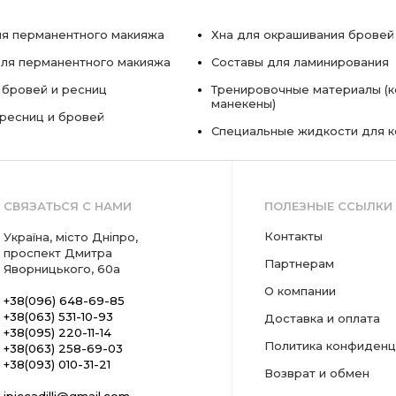
я перманентного макияжа
Хна для окрашивания бровей
ля перманентного макияжа
Составы для ламинирования
 бровей и ресниц
Тренировочные материалы (к
манекены)
ресниц и бровей
Специальные жидкости для 
СВЯЗАТЬСЯ С НАМИ
ПОЛЕЗНЫЕ ССЫЛКИ
Контакты
Україна, місто Дніпро,
проспект Дмитра
Партнерам
Яворницького, 60а
О компании
+38(096) 648-69-85
+38(063) 531-10-93
Доставка и оплата
+38(095) 220-11-14
Политика конфиденц
+38(063) 258-69-03
+38(093) 010-31-21
Возврат и обмен
ipiccadilli@gmail.com