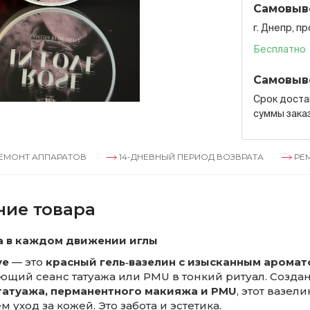
Самовыв
г. Днепр, п
Бесплатно
Самовыв
Срок достав
суммы зака
ППАРАТОВ
14-ДНЕВНЫЙ ПЕРИОД ВОЗВРАТА
РЕМОНТ АП
ние товара
 в каждом движении иглы
ve
— это
красный гель‑вазелин с изысканным аромат
щий сеанс татуажа или PMU в тонкий ритуал. Создан
татуажа, перманентного макияжа и PMU
, этот вазел
м уход за кожей. Это забота и эстетика.