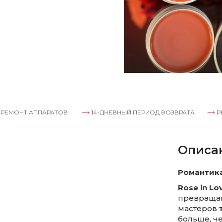
АППАРАТОВ
14-ДНЕВНЫЙ ПЕРИОД ВОЗВРАТА
РЕМОНТ А
Описа
Романтика
Rose in Lo
превращаю
мастеров
больше, че