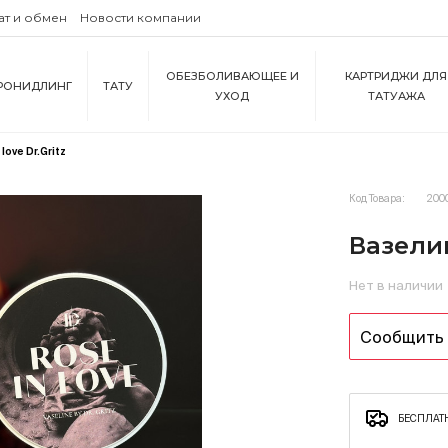
ат и обмен
Новости компании
ОБЕЗБОЛИВАЮЩЕЕ И
КАРТРИДЖИ ДЛЯ
РОНИДЛИНГ
ТАТУ
УХОД
ТАТУАЖА
love Dr.Gritz
Код Товара:
200
Вазелин
Нет в наличии
Сообщить 
БЕСПЛАТН