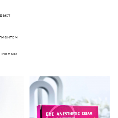
здают
игментом
ктивным