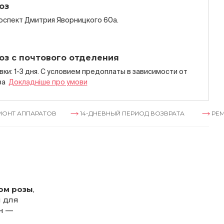
оз
роспект Дмитрия Яворницкого 60а.
оз с почтового отделения
ки: 1-3 дня. С условием предоплаты в зависимости от
за
Докладнiше про умови
ПАРАТОВ
14-ДНЕВНЫЙ ПЕРИОД ВОЗВРАТА
РЕМОНТ АПП
ом розы
,
 для
ин —