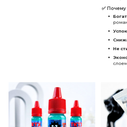
✅ Почему 
Бога
рома
Успок
Сниж
Не ст
Экон
слое