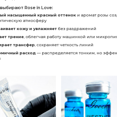
выбирают Rose in Love:
тый насыщенный красный оттенок
и аромат розы со
нтическую атмосферу
аивает кожу и увлажняет
без раздражений
ает трение
, облегчая работу машинкой или микроп
ирает трансфер
, сохраняет четкость линий
омичный расход
— распределяется тонким, но эффе
м