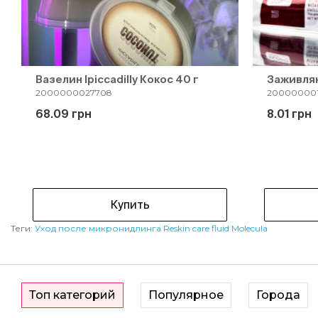
Вазелин Ipiccadilly Кокос 40 г
Заживля
2000000027708
200000001
68.09 грн
8.01 грн
Купить
Теги:
Уход после микронидлинга Reskin care fluid Molecula
Топ категорий
Популярное
Города