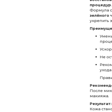
процедур
.
Формула 
зелёного 
укрепить 
Преимущес
Умень
проц
Ускор
Не ос
Реком
ухода
Прави
Рекоменд
После мик
макияжа.
Результат:
Кожа стан