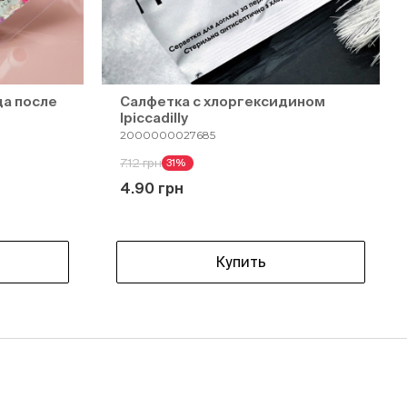
да после
Салфетка с хлоргексидином
Ipiccadilly
2000000027685
7.12 грн
31%
4.90 грн
Купить