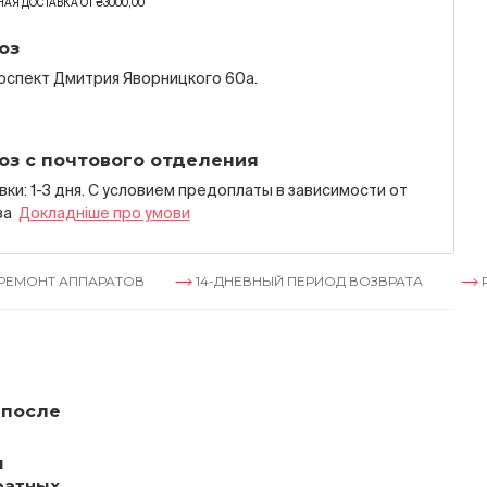
АЯ ДОСТАВКА ОТ ₴3000,00
оз
роспект Дмитрия Яворницкого 60а.
оз с почтового отделения
ки: 1-3 дня. С условием предоплаты в зависимости от
за
Докладнiше про умови
ППАРАТОВ
14-ДНЕВНЫЙ ПЕРИОД ВОЗВРАТА
РЕМОНТ АП
 после
и
ратных