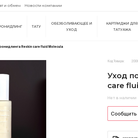
ат и обмен
Новости компании
ОБЕЗБОЛИВАЮЩЕЕ И
КАРТРИДЖИ ДЛЯ
РОНИДЛИНГ
ТАТУ
УХОД
ТАТУАЖА
онидлинга Reskin care fluid Molecula
Код Товара:
200
Уход п
care fl
Нет в наличии
Сообщить 