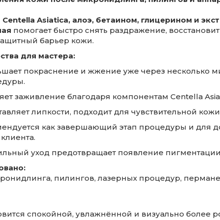
с
Centella Asiatica, алоэ, бетаином, глицерином и эк
чая
помогает быстро снять раздражение, восстановит
защитный барьер кожи.
тва для мастера:
шает покраснение и жжение уже через несколько м
едуры.
яет заживление благодаря компонентам Centella Asiat
тавляет липкости, подходит для чувствительной кожи
ендуется как завершающий этап процедуры и для 
 клиента.
льный уход предотвращает появление пигментации
овано:
ронидлинга, пилингов, лазерных процедур, перман
овится спокойной, увлажнённой и визуально более р