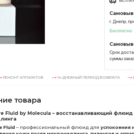
БЕСПЛАТН
Самовыв
г. Днепр, п
Бесплатно
Самовыв
Срок достав
суммы зака
АППАРАТОВ
14-ДНЕВНЫЙ ПЕРИОД ВОЗВРАТА
РЕМОНТ А
ние товара
re Fluid by Molecula – восстанавливающий флюид
линга
e Fluid
– профессиональный флюид для
успокоения 
ления кожи после микронидлинга, пилингов и аппа