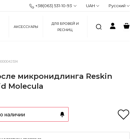
+38(063) 531-10-93
UAH
Русский
ДЛЯ БРОВЕЙ И
АКСЕССУАРЫ
РЕСНИЦ
0000042534
осле микронидлинга Reskin
uid Molecula
о наличии