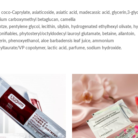
coco-Caprylate, asiaticoside, asiatic acid, madecassic acid, glycerin,3-glyc
dium carboxymethyl betaglucan, camellia
ntze, pentylene glycol, lecithin, silybin, hydrogenated ethylhexyl olivate, 
onifiables, phytosteryl/octyldodecyl lauroyl glutamate, betaine, allantoin,
erin, phenoxyethanol, aloe barbadensis leaf juice, ammonium
yltaurate/VP copolymer, lactic acid, parfume, sodium hydroxide.