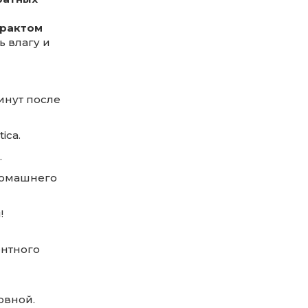
страктом
ь влагу и
инут после
ica.
.
домашнего
!
ентного
овной.