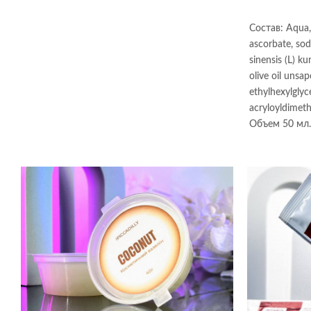
Состав: Aqua, 
ascorbate, so
sinensis (L) ku
olive oil unsap
ethylhexylglyc
acryloyldimeth
Объем 50 мл.