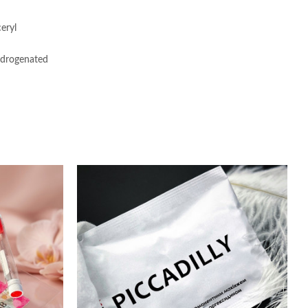
eryl
hydrogenated