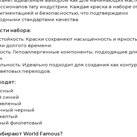
станет идеальным выбором как для начинающих масте
ссионалов тату индустрии. Каждая краска в наборе о
игментацией и безопасностью, что подтверждено
дными стандартами качества.
сти набора:
стойкость: Краски сохраняют насыщенность и яркость
и долгого времени.
ность: Гипоаллергенные компоненты, подходящие для
и.
льность: Идеально подходит для создания как контуро
ветовых переходов.
ходят:
асный
й синий
 зеленый
енный черный
 желтый
тный фиолетовый
ыбирают World Famous?