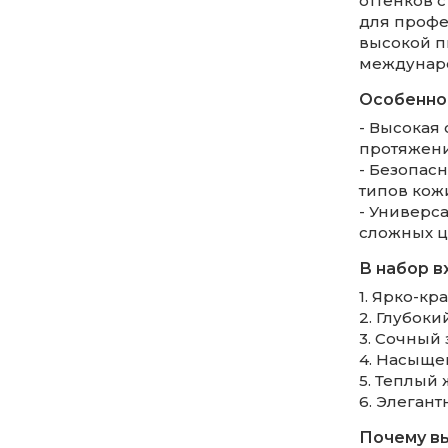
оттенков 
для профе
высокой п
междунаро
Особенно
- Высокая 
протяжени
- Безопас
типов кож
- Универса
сложных ц
В набор в
1. Ярко-кр
2. Глубоки
3. Сочный
4. Насыщ
5. Теплый
6. Элеган
Почему в