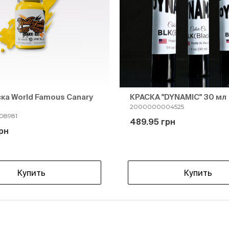
ска World Famous Canary
КРАСКА "DYNAMIC" 30 мл
2000000004525
08981
489.95 грн
рн
Купить
Купить