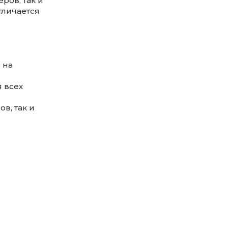
ров, так и
тличается
 на
 всех
в, так и