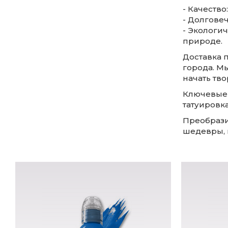
- Качество
- Долгове
- Экологич
природе.
Доставка п
города. М
начать тво
Ключевые с
татуировка
Преобрази
шедевры, 