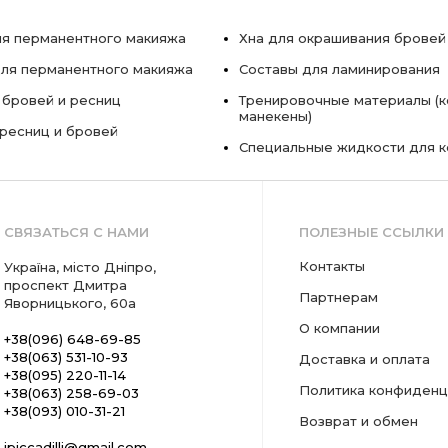
я перманентного макияжа
Хна для окрашивания бровей
ля перманентного макияжа
Составы для ламинирования
 бровей и ресниц
Тренировочные материалы (к
манекены)
ресниц и бровей
Специальные жидкости для 
СВЯЗАТЬСЯ С НАМИ
ПОЛЕЗНЫЕ ССЫЛКИ
Контакты
Україна, місто Дніпро,
проспект Дмитра
Партнерам
Яворницького, 60а
О компании
+38(096) 648-69-85
+38(063) 531-10-93
Доставка и оплата
+38(095) 220-11-14
Политика конфиденц
+38(063) 258-69-03
+38(093) 010-31-21
Возврат и обмен
ipiccadilli@gmail.com