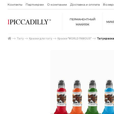
Контакты
Партнерам
О компании
Доставка и оплата
Возвр
ПЕРМАНЕНТНЫЙ
МИК
МАКИЯЖ
Тату
Краски для тату
Краски "WORLD FAMOUS"
Тату краска