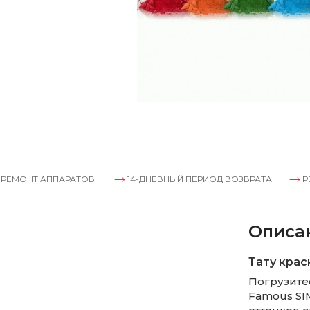
 АППАРАТОВ
14-ДНЕВНЫЙ ПЕРИОД ВОЗВРАТА
РЕМОНТ А
Описа
Тату крас
Погрузитес
Famous SI