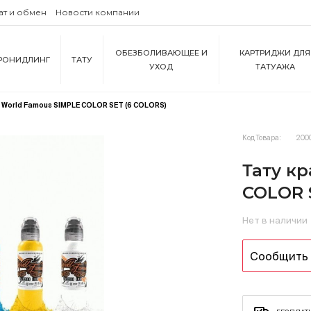
ат и обмен
Новости компании
ОБЕЗБОЛИВАЮЩЕЕ И
КАРТРИДЖИ ДЛЯ
РОНИДЛИНГ
ТАТУ
УХОД
ТАТУАЖА
 World Famous SIMPLE COLOR SET (6 COLORS)
Код Товара:
200
Тату к
COLOR 
Нет в наличии
Сообщить 