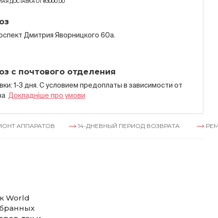
АЯ ДОСТАВКА ОТ ₴3000,00
оз
роспект Дмитрия Яворницкого 60а.
оз с почтового отделения
ки: 1-3 дня. С условием предоплаты в зависимости от
за
Докладнiше про умови
ПАРАТОВ
14-ДНЕВНЫЙ ПЕРИОД ВОЗВРАТА
РЕМОНТ АП
к World
обранных