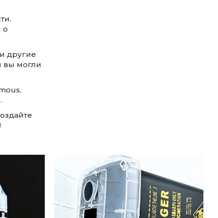
ти.
 о
 и другие
ы вы могли
amous,
.
создайте
!